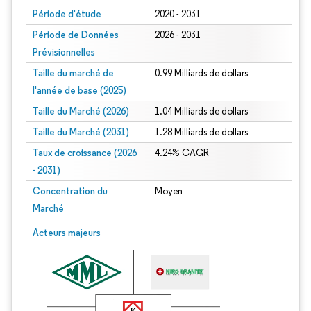
Période d'étude
2020 - 2031
Période de Données
2026 - 2031
Prévisionnelles
Taille du marché de
0.99 Milliards de dollars
l'année de base (2025)
Taille du Marché (2026)
1.04 Milliards de dollars
Taille du Marché (2031)
1.28 Milliards de dollars
Taux de croissance (2026
4.24% CAGR
- 2031)
Concentration du
Moyen
Marché
Image © Mordor Intelligence. La réutilisation nécessite une attribution sous CC 
Acteurs majeurs