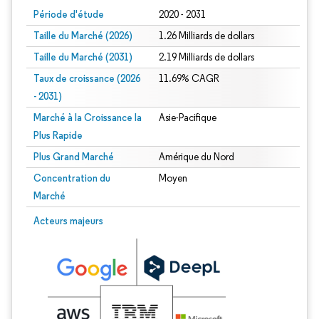
Période d'étude
2020 - 2031
Taille du Marché (2026)
1.26 Milliards de dollars
Taille du Marché (2031)
2.19 Milliards de dollars
Taux de croissance (2026
11.69% CAGR
- 2031)
Marché à la Croissance la
Asie-Pacifique
Plus Rapide
Plus Grand Marché
Amérique du Nord
Concentration du
Moyen
Marché
Image © Mordor Intelligence. La réutilisation nécessite une attribution sous CC 
Acteurs majeurs