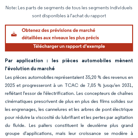
Note: Les parts de segments de tous les segments individuels
Image © Mordor Intelligence. La réutilisation nécessite une attribution sous CC BY 4.
sont disponibles à l'achat du rapport
Par application : les pièces automobiles mènent
l'évolution du marché
Les pièces automobiles représentaient 35,20 % des revenus en
2025 et progresseront à un TCAC de 7,05 % jusqu'en 2031,
reflétant l'essor de l'électrification. Les concepteurs de chaînes
cinématiques prescrivent de plus en plus des films solides sur
les engrenages, les cannelures et les arbres de pont électrique
pour réduire la viscosité du lubrifiant et les pertes par agitation
du fluide. Les paliers constituent le deuxième plus grand
groupe d'applications, mais leur croissance se modère à