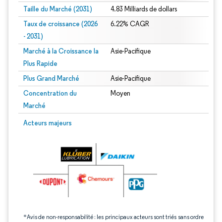
Taille du Marché (2031)
4.83 Milliards de dollars
Taux de croissance (2026
6.22% CAGR
- 2031)
Marché à la Croissance la
Asie-Pacifique
Plus Rapide
Plus Grand Marché
Asie-Pacifique
Concentration du
Moyen
Marché
Image © Mordor Intelligence. La réutilisation nécessite une attribution sous CC 
Acteurs majeurs
*Avis de non-responsabilité : les principaux acteurs sont triés sans ordre