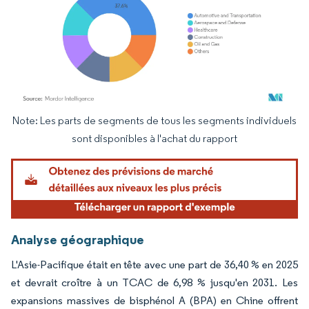
Note: Les parts de segments de tous les segments individuels
Image © Mordor Intelligence. La réutilisation nécessite une attribution sous CC BY 4.
sont disponibles à l'achat du rapport
Analyse géographique
L'Asie-Pacifique était en tête avec une part de 36,40 % en 2025
et devrait croître à un TCAC de 6,98 % jusqu'en 2031. Les
expansions massives de bisphénol A (BPA) en Chine offrent