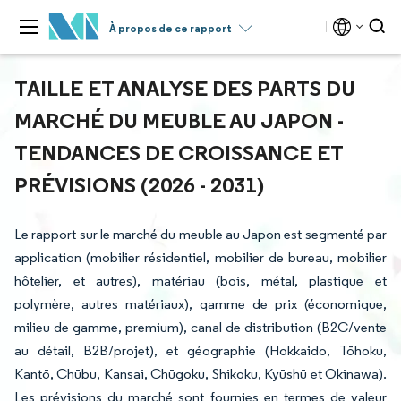
À propos de ce rapport
TAILLE ET ANALYSE DES PARTS DU
MARCHÉ DU MEUBLE AU JAPON -
TENDANCES DE CROISSANCE ET
PRÉVISIONS (2026 - 2031)
Le rapport sur le marché du meuble au Japon est segmenté par
application (mobilier résidentiel, mobilier de bureau, mobilier
hôtelier, et autres), matériau (bois, métal, plastique et
polymère, autres matériaux), gamme de prix (économique,
milieu de gamme, premium), canal de distribution (B2C/vente
au détail, B2B/projet), et géographie (Hokkaido, Tōhoku,
Kantō, Chūbu, Kansai, Chūgoku, Shikoku, Kyūshū et Okinawa).
Les prévisions du marché sont fournies en termes de valeur