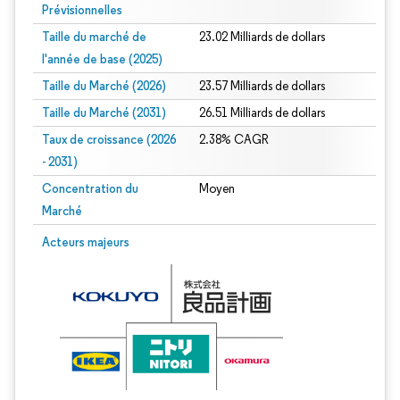
Prévisionnelles
Taille du marché de
23.02 Milliards de dollars
l'année de base (2025)
Taille du Marché (2026)
23.57 Milliards de dollars
Taille du Marché (2031)
26.51 Milliards de dollars
Taux de croissance (2026
2.38% CAGR
- 2031)
Concentration du
Moyen
Marché
Image © Mordor Intelligence. La réutilisation nécessite une attribution sous CC 
Acteurs majeurs