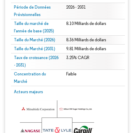
Période de Données
2026 - 2031
Prévisionnelles
Taille du marché de
8.10 Milliards de dollars
l'année de base (2025)
Taille du Marché (2026)
8.36 Milliards de dollars
Taille du Marché (2031)
9.81 Milliards de dollars
Taux de croissance (2026
3.25% CAGR
- 2031)
Concentration du
Faible
Marché
Image © Mordor Intelligence. La réutilisation nécessite une attribution sous CC 
Acteurs majeurs