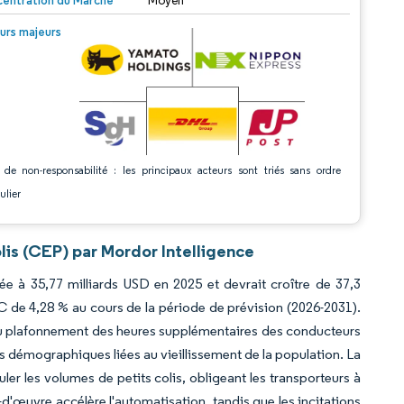
entration du Marché
Moyen
© Mordor Intelligence. La réutilisation nécessite une attribution sous CC BY 4.0.
urs majeurs
 de non-responsabilité : les principaux acteurs sont triés sans ordre
ulier
olis (CEP) par Mordor Intelligence
uée à 35,77 milliards USD en 2025 et devrait croître de 37,3
C de 4,28 % au cours de la période de prévision (2026-2031).
 au plafonnement des heures supplémentaires des conducteurs
démographiques liées au vieillissement de la population. La
er les volumes de petits colis, obligeant les transporteurs à
-d'œuvre accélère l'automatisation, tandis que les incitations