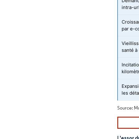
Demande
intra-u
Croissa
par e-
Vieillis
santé à
Incitati
kilomèt
Expansi
les dét
Source: Mo
L'essor 