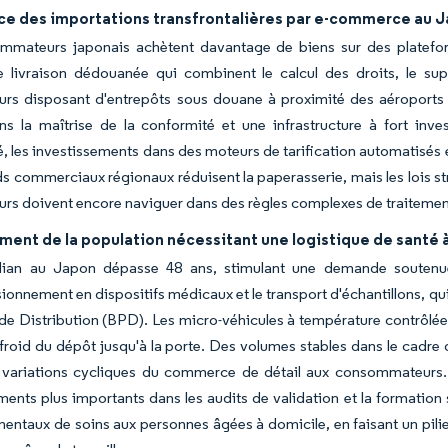
ce des importations transfrontalières par e-commerce au 
mmateurs japonais achètent davantage de biens sur des platefor
e livraison dédouanée qui combinent le calcul des droits, le supp
urs disposant d'entrepôts sous douane à proximité des aéroports d
ns la maîtrise de la conformité et une infrastructure à fort inv
, les investissements dans des moteurs de tarification automatisés e
s commerciaux régionaux réduisent la paperasserie, mais les lois st
urs doivent encore naviguer dans des règles complexes de traitemen
ement de la population nécessitant une logistique de santé 
ian au Japon dépasse 48 ans, stimulant une demande soutenue
ionnement en dispositifs médicaux et le transport d'échantillons, qu
de Distribution (BPD). Les micro-véhicules à température contrôlée e
froid du dépôt jusqu'à la porte. Des volumes stables dans le cadre 
 variations cycliques du commerce de détail aux consommateurs. La
ments plus importants dans les audits de validation et la formation 
ntaux de soins aux personnes âgées à domicile, en faisant un pilie