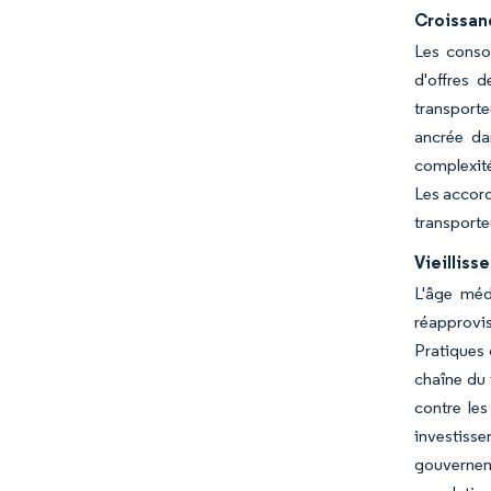
Croissan
Les conso
d'offres d
transporte
ancrée da
complexité
Les accord
transporte
Vieilliss
L'âge méd
réapprovis
Pratiques 
chaîne du 
contre les
investisse
gouverneme