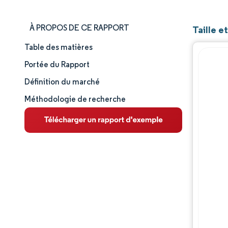
À PROPOS DE CE RAPPORT
Taille e
Table des matières
Taille et part de marché
Portée du Rapport
Analyse du marché
Définition du marché
Méthodologie de recherche
Tendances et perspectives
Analyse des segments
Analyse géographique
Paysage concurrentiel
Acteurs majeurs
Évolutions de l'industrie