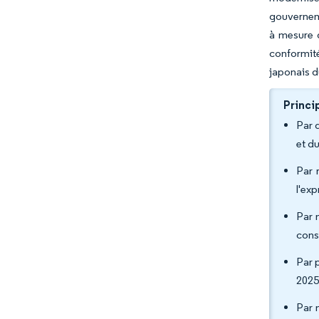
gouverneme
à mesure q
conformité
japonais du
Princi
Par 
et d
Par 
l'ex
Par 
cons
Par p
2025
Par 