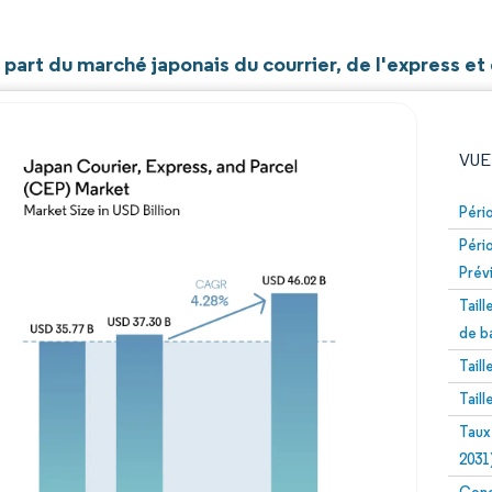
t part du marché japonais du courrier, de l'express et
VUE
Péri
Péri
Prév
Tail
de b
Tail
Image © Mordor Intelligence. La réutilisation nécessite un
Tail
Taux
2031