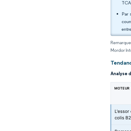
TCAC
Par 
cour
entr
Remarque :
Mordor Int
Tendance
Analyse 
MOTEUR
L'essor
colis B