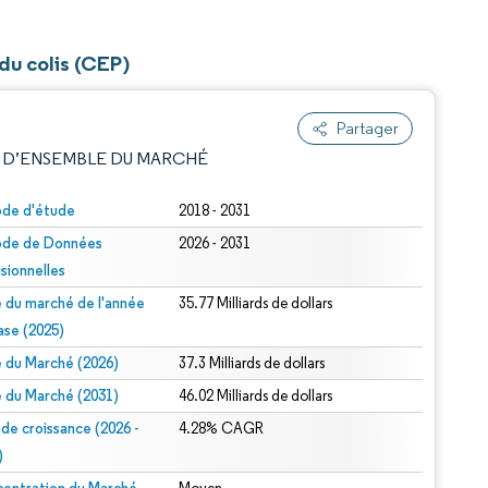
 du colis (CEP)
Partager
 D’ENSEMBLE DU MARCHÉ
ode d'étude
2018 - 2031
ode de Données
2026 - 2031
isionnelles
le du marché de l'année
35.77 Milliards de dollars
ase (2025)
le du Marché (2026)
37.3 Milliards de dollars
e attribution sous CC BY 4.0.
le du Marché (2031)
46.02 Milliards de dollars
 de croissance (2026 -
4.28% CAGR
)