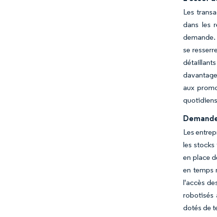
Les transa
dans les 
demande. À
se resserr
détaillant
davantage 
aux promot
quotidiens
Demande d
Les entrep
les stocks
en place d
en temps r
l'accès de
robotisés 
dotés de t