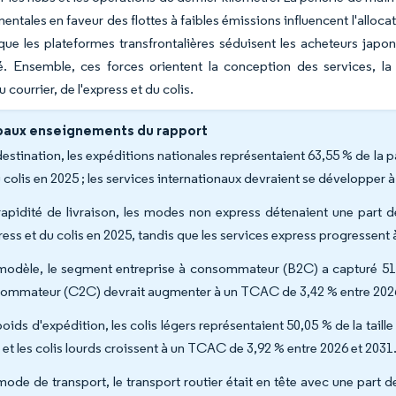
ntales en faveur des flottes à faibles émissions influencent l'alloca
ue les plateformes transfrontalières séduisent les acheteurs japo
. Ensemble, ces forces orientent la conception des services, la t
 courrier, de l'express et du colis.
paux enseignements du rapport
destination, les expéditions nationales représentaient 63,55 % de la 
u colis en 2025 ; les services internationaux devraient se développer
rapidité de livraison, les modes non express détenaient une part d
press et du colis en 2025, tandis que les services express progressen
modèle, le segment entreprise à consommateur (B2C) a capturé 5
ommateur (C2C) devrait augmenter à un TCAC de 3,42 % entre 2026
oids d'expédition, les colis légers représentaient 50,05 % de la taill
 et les colis lourds croissent à un TCAC de 3,92 % entre 2026 et 2031
mode de transport, le transport routier était en tête avec une part de