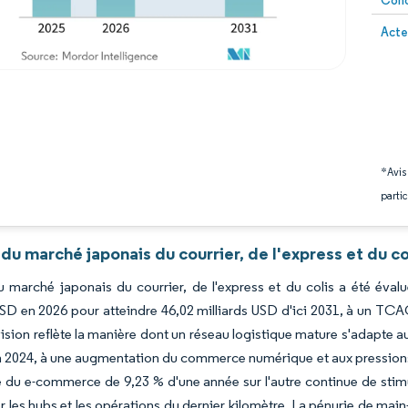
Conc
Image 
Acte
*Avis
partic
du marché japonais du courrier, de l'express et du c
du marché japonais du courrier, de l'express et du colis a été éval
USD en 2026 pour atteindre 46,02 milliards USD d'ici 2031, à un TCA
ision reflète la manière dont un réseau logistique mature s'adapte
n 2024, à une augmentation du commerce numérique et aux pressions 
 du e-commerce de 9,23 % d'une année sur l'autre continue de stimul
 les hubs et les opérations du dernier kilomètre. La pénurie de main