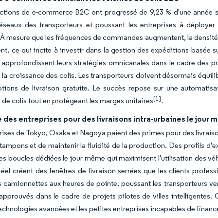
ctions de e-commerce B2C ont progressé de 9,23 % d'une année sur 
réseaux des transporteurs et poussant les entreprises à déployer
 mesure que les fréquences de commandes augmentent, la densité de
ent, ce qui incite à investir dans la gestion des expéditions basée s
s approfondissent leurs stratégies omnicanales dans le cadre des
la croissance des colis. Les transporteurs doivent désormais équilib
ions de livraison gratuite. Le succès repose sur une automatisat
[1]
 de colis tout en protégeant les marges unitaires
.
es entreprises pour des livraisons intra-urbaines le jour
rises de Tokyo, Osaka et Nagoya paient des primes pour des livraison
 tampons et de maintenir la fluidité de la production. Des profils d
es boucles dédiées le jour même qui maximisent l'utilisation des vé
éel créent des fenêtres de livraison serrées que les clients profes
s camionnettes aux heures de pointe, poussant les transporteurs ve
approuvés dans le cadre de projets pilotes de villes intelligentes. 
echnologies avancées et les petites entreprises incapables de financ