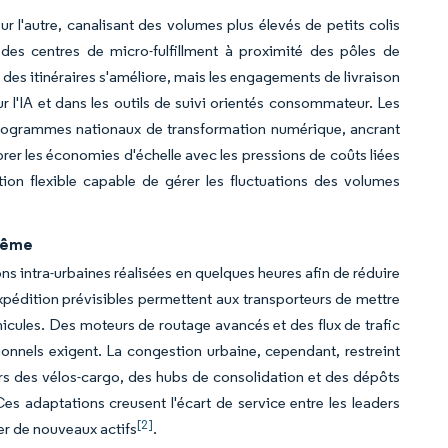
l'autre, canalisant des volumes plus élevés de petits colis
 des centres de micro-fulfillment à proximité des pôles de
s itinéraires s'améliore, mais les engagements de livraison
ur l'IA et dans les outils de suivi orientés consommateur. Les
 programmes nationaux de transformation numérique, ancrant
rer les économies d'échelle avec les pressions de coûts liées
ion flexible capable de gérer les fluctuations des volumes
 même
s intra-urbaines réalisées en quelques heures afin de réduire
'expédition prévisibles permettent aux transporteurs de mettre
hicules. Des moteurs de routage avancés et des flux de trafic
sionnels exigent. La congestion urbaine, cependant, restreint
rs des vélos-cargo, des hubs de consolidation et des dépôts
Ces adaptations creusent l'écart de service entre les leaders
[2]
er de nouveaux actifs
.