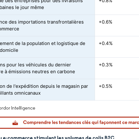
 des entreprises pour des livraisons
+0.8%
rbaines le jour même
nce des importations transfrontalières
+0.6%
commerce
sement de la population et logistique de
+0.4%
 domicile
ons pour les véhicules du dernier
+0.3%
re à émissions neutres en carbone
on de l'expédition depuis le magasin par
+0.5%
aillants omnicanaux
rdor Intelligence
du e-commerce stimulant les volumes de colis B2C