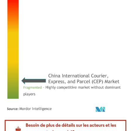
Image © Mordor Intelligence. La réutilisation nécessite une attribution sous CC BY 4.