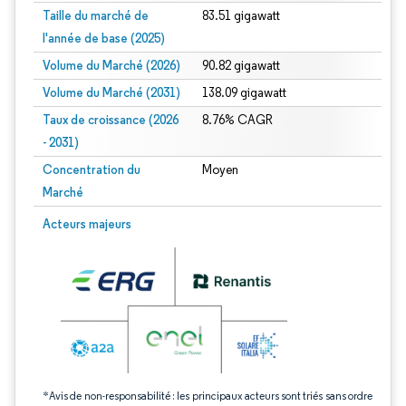
Taille du marché de
83.51 gigawatt
l'année de base (2025)
Volume du Marché (2026)
90.82 gigawatt
Volume du Marché (2031)
138.09 gigawatt
Taux de croissance (2026
8.76% CAGR
- 2031)
Concentration du
Moyen
Marché
Image © Mordor Intelligence. La réutilisation nécessite une attribution sous CC 
Acteurs majeurs
*Avis de non-responsabilité : les principaux acteurs sont triés sans ordre