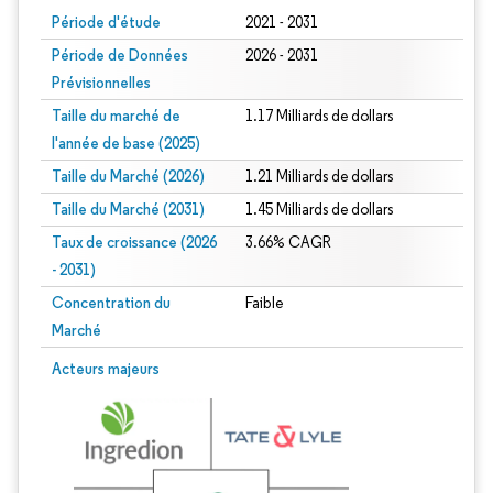
Période d'étude
2021 - 2031
Période de Données
2026 - 2031
Prévisionnelles
Taille du marché de
1.17 Milliards de dollars
l'année de base (2025)
Taille du Marché (2026)
1.21 Milliards de dollars
Taille du Marché (2031)
1.45 Milliards de dollars
Taux de croissance (2026
3.66% CAGR
- 2031)
Concentration du
Faible
Marché
Image © Mordor Intelligence. La réutilisation nécessite une attribution sous CC 
Acteurs majeurs