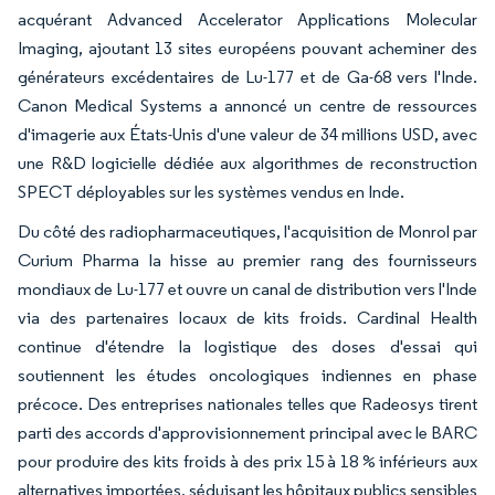
acquérant Advanced Accelerator Applications Molecular
Imaging, ajoutant 13 sites européens pouvant acheminer des
générateurs excédentaires de Lu-177 et de Ga-68 vers l'Inde.
Canon Medical Systems a annoncé un centre de ressources
d'imagerie aux États-Unis d'une valeur de 34 millions USD, avec
une R&D logicielle dédiée aux algorithmes de reconstruction
SPECT déployables sur les systèmes vendus en Inde.
Du côté des radiopharmaceutiques, l'acquisition de Monrol par
Curium Pharma la hisse au premier rang des fournisseurs
mondiaux de Lu-177 et ouvre un canal de distribution vers l'Inde
via des partenaires locaux de kits froids. Cardinal Health
continue d'étendre la logistique des doses d'essai qui
soutiennent les études oncologiques indiennes en phase
précoce. Des entreprises nationales telles que Radeosys tirent
parti des accords d'approvisionnement principal avec le BARC
pour produire des kits froids à des prix 15 à 18 % inférieurs aux
alternatives importées, séduisant les hôpitaux publics sensibles