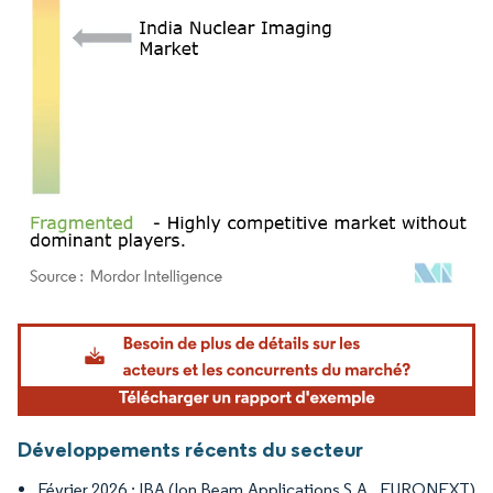
Image © Mordor Intelligence. La réutilisation nécessite une attribution sous CC BY 4.
Développements récents du secteur
Février 2026 : IBA (Ion Beam Applications S.A., EURONEXT)