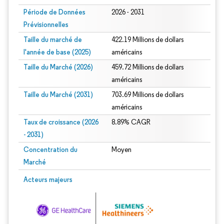
Période de Données
2026 - 2031
Prévisionnelles
Taille du marché de
422.19 Millions de dollars
l'année de base (2025)
américains
Taille du Marché (2026)
459.72 Millions de dollars
américains
Taille du Marché (2031)
703.69 Millions de dollars
américains
Taux de croissance (2026
8.89% CAGR
- 2031)
Concentration du
Moyen
Marché
Image © Mordor Intelligence. La réutilisation nécessite une attribution sous CC 
Acteurs majeurs