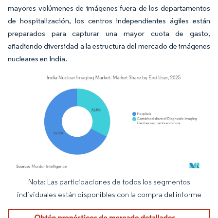
mayores volúmenes de imágenes fuera de los departamentos
de hospitalización, los centros independientes ágiles están
preparados para capturar una mayor cuota de gasto,
añadiendo diversidad a la estructura del mercado de imágenes
nucleares en India.
Nota: Las participaciones de todos los segmentos
Imagen © Mordor Intelligence. El uso requiere atribución según CC BY 4.0.
individuales están disponibles con la compra del informe