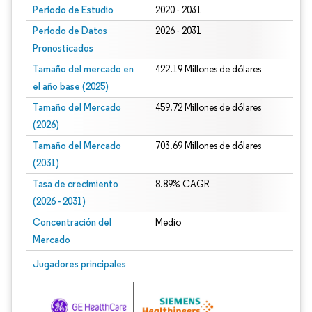
Período de Estudio
2020 - 2031
Período de Datos
2026 - 2031
Pronosticados
Tamaño del mercado en
422.19 Millones de dólares
el año base (2025)
Tamaño del Mercado
459.72 Millones de dólares
(2026)
Tamaño del Mercado
703.69 Millones de dólares
(2031)
Tasa de crecimiento
8.89% CAGR
(2026 - 2031)
Concentración del
Medio
Mercado
Imagen © Mordor Intelligence. El uso requiere atribución según CC BY 4.0.
Jugadores principales