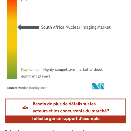
Image © Mordor Intelligence. La réutilisation nécessite une attribution sous CC BY 4.