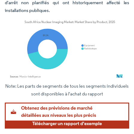
d'arrêt non planifiés qui ont historiquement affecté les
installations publiques.
Note: Les parts de segments de tous les segments individuels
Image © Mordor Intelligence. La réutilisation nécessite une attribution sous CC BY 4.
sont disponibles à l'achat du rapport