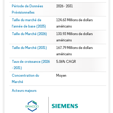
Période de Données
2026 - 2031
Prévisionnelles
Taille du marché de
124.63 Millions de dollars
l'année de base (2025)
américains
Taille du Marché (2026)
130.93 Millions de dollars
américains
Taille du Marché (2031)
167.79 Millions de dollars
américains
Taux de croissance (2026
5.06% CAGR
- 2031)
Concentration du
Moyen
Marché
Image © Mordor Intelligence. La réutilisation nécessite une attribution sous CC 
Acteurs majeurs