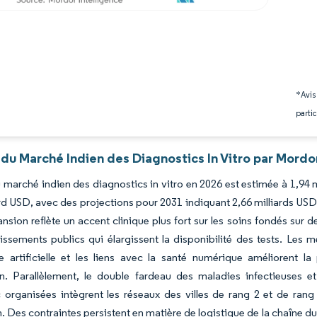
*Avis
partic
du Marché Indien des Diagnostics In Vitro par Mordor
du marché indien des diagnostics in vitro en 2026 est estimée à 1,94 
ard USD, avec des projections pour 2031 indiquant 2,66 milliards US
nsion reflète un accent clinique plus fort sur les soins fondés sur 
issements publics qui élargissent la disponibilité des tests. Les 
ce artificielle et les liens avec la santé numérique améliorent la
on. Parallèlement, le double fardeau des maladies infectieuses e
 organisées intègrent les réseaux des villes de rang 2 et de rang
on. Des contraintes persistent en matière de logistique de la chaîne