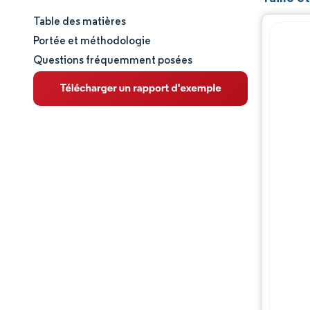
Table des matières
Taille et part de marché
Portée et méthodologie
Questions fréquemment posées
Analyse du marché
Tendances et perspectives
Segmental Analysis
Geographical Analysis
Paysage concurrentiel
Acteurs majeurs
Évolutions de l'industrie