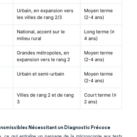
Urbain, en expansion vers
Moyen terme
les villes de rang 2/3
(2-4 ans)
National, accent sur le
Long terme (≥
milieu rural
4 ans)
Grandes métropoles, en
Moyen terme
expansion vers le rang 2
(2-4 ans)
Urbain et semi-urbain
Moyen terme
(2-4 ans)
Villes de rang 2 et de rang
Court terme (≤
3
2 ans)
ansmissibles Nécessitant un Diagnostic Précoce
e, ce qui entraîne un passage de la microscopie aux tests