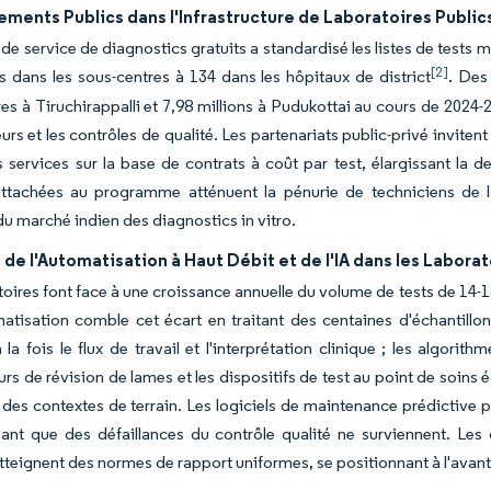
ements Publics dans l'Infrastructure de Laboratoires Publics
e de service de diagnostics gratuits a standardisé les listes de tests
[2]
 dans les sous-centres à 134 dans les hôpitaux de district
. Des
res à Tiruchirappalli et 7,98 millions à Pudukottai au cours de 2024-
urs et les contrôles de qualité. Les partenariats public-privé inviten
s services sur la base de contrats à coût par test, élargissant la 
ttachées au programme atténuent la pénurie de techniciens de lab
du marché indien des diagnostics in vitro.
de l'Automatisation à Haut Débit et de l'IA dans les Laborat
toires font face à une croissance annuelle du volume de tests de 14-
atisation comble cet écart en traitant des centaines d'échantillo
 la fois le flux de travail et l'interprétation clinique ; les algori
rs de révision de lames et les dispositifs de test au point de soin
des contextes de terrain. Les logiciels de maintenance prédictive pr
ant que des défaillances du contrôle qualité ne surviennent. Les c
 atteignent des normes de rapport uniformes, se positionnant à l'avan