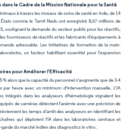
 dans le Cadre de la Mission Nationale pour la Santé
 minimaux à travers les niveaux de soins de santé en Inde, de 14
 États comme le Tamil Nadu ont enregistré 8,67 millions de
25, soulignant la demande du secteur public pour les réactifs,
t les fournisseurs de réactifs et les fabricants d'équipements à
demande adressable. Les initiatives de formation de la main-
oratoire, un facteur habilitant essentiel pour l'expansion
oires pour Améliorer l'Efficacité
15 % alors que la capacité du personnel n'augmente que de 3-4
ns par heure avec un minimum d'intervention manuelle. L'IA
thmes intégrés dans les analyseurs d'hématologie signalent les
s équipés de caméras détectent l'anémie avec une précision de
éviennent les temps d'arrêt des analyseurs en identifiant les
haînes qui déploient l'IA dans les laboratoires centraux et
t-garde du marché indien des diagnostics in vitro.