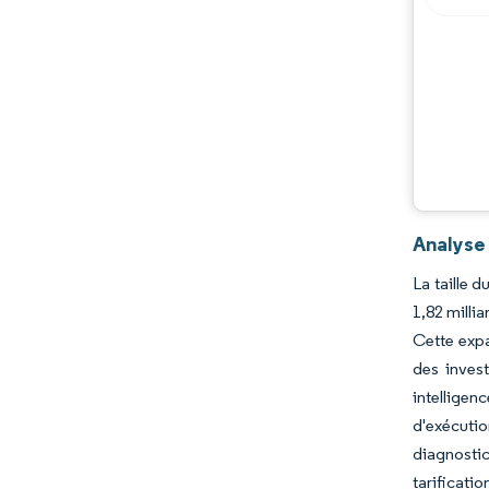
Analyse 
La taille 
1,82 milli
Cette expa
des invest
intelligen
d'exécuti
diagnostic
tarificati