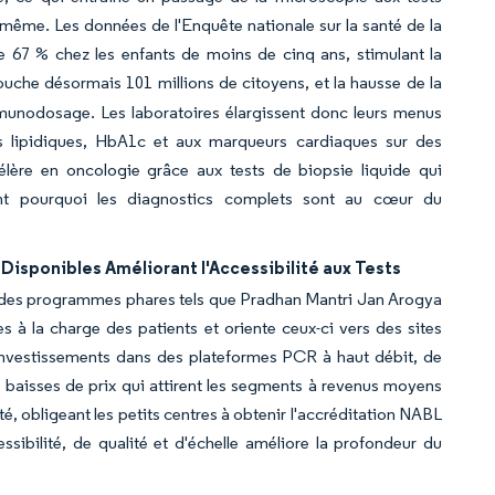
ur même. Les données de l'Enquête nationale sur la santé de la
 67 % chez les enfants de moins de cinq ans, stimulant la
touche désormais 101 millions de citoyens, et la hausse de la
mmunodosage. Les laboratoires élargissent donc leurs menus
ts lipidiques, HbA1c et aux marqueurs cardiaques sur des
célère en oncologie grâce aux tests de biopsie liquide qui
gnant pourquoi les diagnostics complets sont au cœur du
Disponibles Améliorant l'Accessibilité aux Tests
à des programmes phares tels que Pradhan Mantri Jan Arogya
à la charge des patients et oriente ceux-ci vers des sites
 investissements dans des plateformes PCR à haut débit, de
baisses de prix qui attirent les segments à revenus moyens
té, obligeant les petits centres à obtenir l'accréditation NABL
ssibilité, de qualité et d'échelle améliore la profondeur du