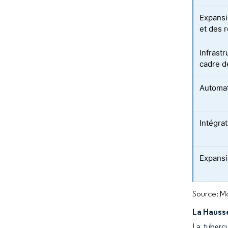
Expansi
et des 
Infrastr
cadre d
Automati
Intégra
Expansi
Source: Mo
La Hauss
La tuberc