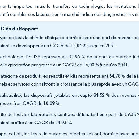
ments importés, mais le transfert de technologie, les incitations 
 à combler ces lacunes sur le marché indien des diagnostics in vitr
 Clés du Rapport
type de test, la chimie clinique a dominé avec une part de revenus d
aient se développer à un CAGR de 12,04 % jusqu'en 2031.
technologie, l'ELISA représentait 31,96 % de la part du marché in
elle génération progresse à un CAGR de 16,00 % jusqu'en 2031.
atégorie de produit, les réactifs et kits représentaient 64,78 % de la t
ciels et services connaîtront la croissance la plus rapide avec un CA
utilisabilité, les dispositifs jetables ont capté 84,52 % des revenus 
resser à un CAGR de 10,09 %.
site de test, les laboratoires centraux détenaient une part de 69,35
aient croître à un CAGR de 14,93 %.
application, les tests de maladies infectieuses ont dominé avec une