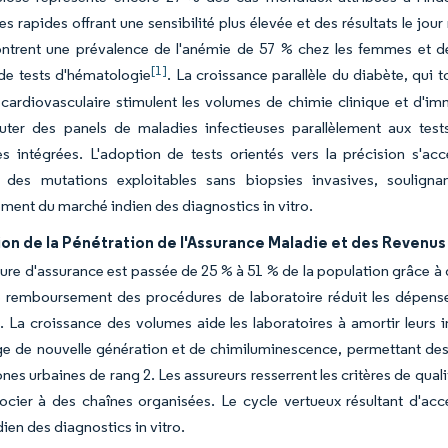
es rapides offrant une sensibilité plus élevée et des résultats le jo
ontrent une prévalence de l'anémie de 57 % chez les femmes et de
[1]
e tests d'hématologie
. La croissance parallèle du diabète, qui 
cardiovasculaire stimulent les volumes de chimie clinique et d'i
uter des panels de maladies infectieuses parallèlement aux tes
s intégrées. L'adoption de tests orientés vers la précision s'ac
nt des mutations exploitables sans biopsies invasives, souli
ent du marché indien des diagnostics in vitro.
on de la Pénétration de l'Assurance Maladie et des Revenus 
ure d'assurance est passée de 25 % à 51 % de la population grâce 
 remboursement des procédures de laboratoire réduit les dépenses 
. La croissance des volumes aide les laboratoires à amortir leurs
 de nouvelle génération et de chimiluminescence, permettant des 
ones urbaines de rang 2. Les assureurs resserrent les critères de quali
ocier à des chaînes organisées. Le cycle vertueux résultant d'acce
ien des diagnostics in vitro.