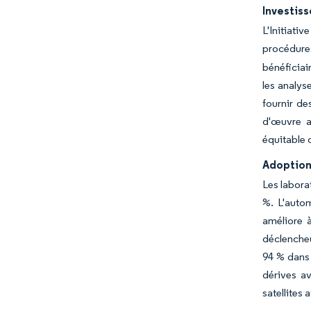
Investiss
L'Initiativ
procédures
bénéficiai
les analyse
fournir de
d'œuvre a
équitable 
Adoption 
Les labora
%. L'autom
améliore à
déclencheu
94 % dans 
dérives av
satellites