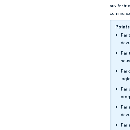
aux instru
commencent
Points
Par 
devr
Par 
nouv
Par c
logi
Par 
prog
Par 
devr
Par 