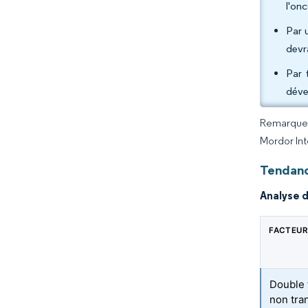
l'on
Par 
devr
Par 
déve
Remarque :
Mordor Int
Tendanc
Analyse 
FACTEUR
Double 
non tra