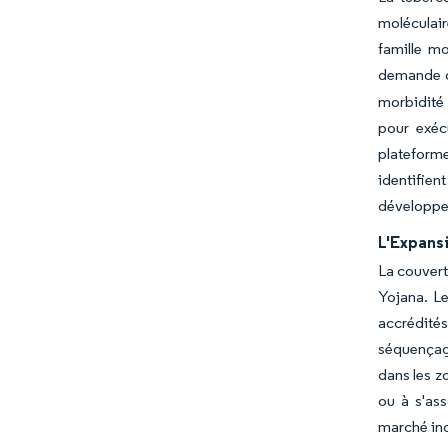
moléculair
famille m
demande d
morbidité 
pour exéc
plateforme
identifie
développem
L'Expansi
La couvert
Yojana. Le
accrédités
séquençage
dans les z
ou à s'ass
marché ind