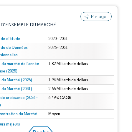
Partager
 D’ENSEMBLE DU MARCHÉ
ode d'étude
2020 - 2031
ode de Données
2026 - 2031
isionnelles
le du marché de l'année
1.82 Milliards de dollars
ase (2025)
le du Marché (2026)
1.94 Milliards de dollars
e attribution sous CC BY 4.0.
le du Marché (2031)
2.66 Milliards de dollars
 de croissance (2026 -
6.49% CAGR
)
entration du Marché
Moyen
© Mordor Intelligence. La réutilisation nécessite une attribution sous CC BY 4.0.
urs majeurs