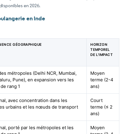
 disponibles en 2026.
ulangerie en Inde
NENCE GÉOGRAPHIQUE
HORIZON
TEMPOREL
DE L'IMPACT
es métropoles (Delhi NCR, Mumbai,
Moyen
luru, Pune), en expansion vers les
terme (2-4
s de rang 1
ans)
nal, avec concentration dans les
Court
es urbains et les nœuds de transport
terme (≤ 2
ans)
nal, porté par les métropoles et les
Moyen