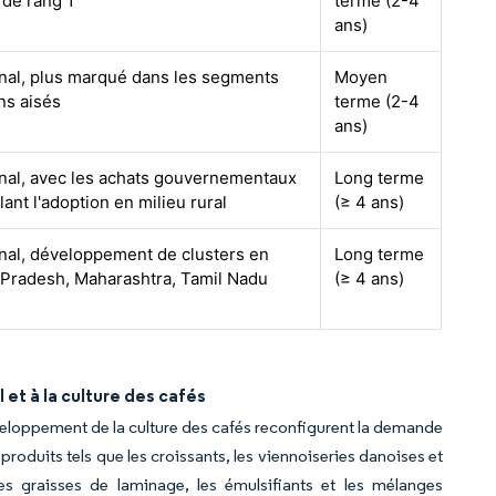
s de rang 1
terme (2-4
ans)
nal, plus marqué dans les segments
Moyen
ns aisés
terme (2-4
ans)
nal, avec les achats gouvernementaux
Long terme
lant l'adoption en milieu rural
(≥ 4 ans)
nal, développement de clusters en
Long terme
 Pradesh, Maharashtra, Tamil Nadu
(≥ 4 ans)
et à la culture des cafés
éveloppement de la culture des cafés reconfigurent la demande
roduits tels que les croissants, les viennoiseries danoises et
es graisses de laminage, les émulsifiants et les mélanges