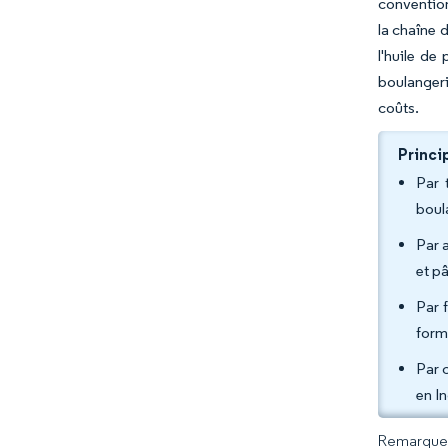
convention
la chaîne d
l'huile de
boulangeri
coûts.
Princi
Par 
boul
Par 
et p
Par 
form
Par 
en I
Remarque :