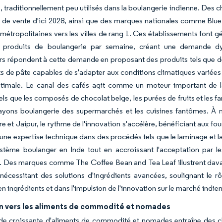
 traditionnellement peu utilisés dans la boulangerie indienne. Des cha
 de vente d'ici 2028, ainsi que des marques nationales comme Blue
métropolitaines vers les villes de rang 1. Ces établissements font g
 produits de boulangerie par semaine, créant une demande dy
rs répondent à cette demande en proposant des produits tels que des 
s de pâte capables de s'adapter aux conditions climatiques variées d
timale. Le canal des cafés agit comme un moteur important de la
ls que les composés de chocolat belge, les purées de fruits et les fa
rayons boulangerie des supermarchés et les cuisines fantômes. À 
 et Jaipur, le rythme de l'innovation s'accélère, bénéficiant aux four
une expertise technique dans des procédés tels que le laminage et la
ystème boulanger en Inde tout en accroissant l'acceptation par
s. Des marques comme The Coffee Bean and Tea Leaf illustrent dava
 nécessitant des solutions d'ingrédients avancées, soulignant le rô
 ingrédients et dans l'impulsion de l'innovation sur le marché indie
on vers les aliments de commodité et nomades
e croissante d'aliments de commodité et nomades entraîne des cha