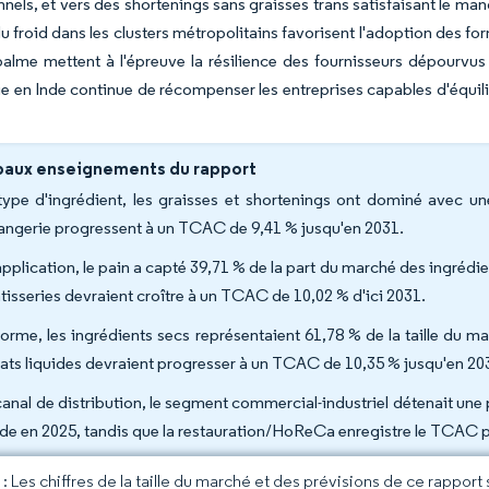
nels, et vers des shortenings sans graisses trans satisfaisant le ma
u froid dans les clusters métropolitains favorisent l'adoption des for
 palme mettent à l'épreuve la résilience des fournisseurs dépourvu
e en Inde continue de récompenser les entreprises capables d'équili
paux enseignements du rapport
type d'ingrédient, les graisses et shortenings ont dominé avec u
angerie progressent à un TCAC de 9,41 % jusqu'en 2031.
application, le pain a capté 39,71 % de la part du marché des ingrédi
âtisseries devraient croître à un TCAC de 10,02 % d'ici 2031.
forme, les ingrédients secs représentaient 61,78 % de la taille du m
ats liquides devraient progresser à un TCAC de 10,35 % jusqu'en 20
canal de distribution, le segment commercial-industriel détenait un
nde en 2025, tandis que la restauration/HoReCa enregistre le TCAC pr
 Les chiffres de la taille du marché et des prévisions de ce rapport