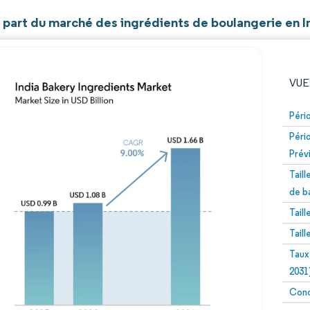
t part du marché des ingrédients de boulangerie en 
VUE
Péri
Péri
Prév
Tail
de b
Tail
Image © Mordor Intelligence. La réutilisation nécessite un
Tail
Taux
2031
Conc