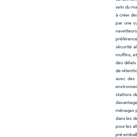
sein du ma
à créer de
par une cu
navetteurs
préférence
sécurité a
muffins, e
des délais
de rétenti
avec des 
environnem
stations d
davantage
ménages po
dans les d
pour les a
pré-embal