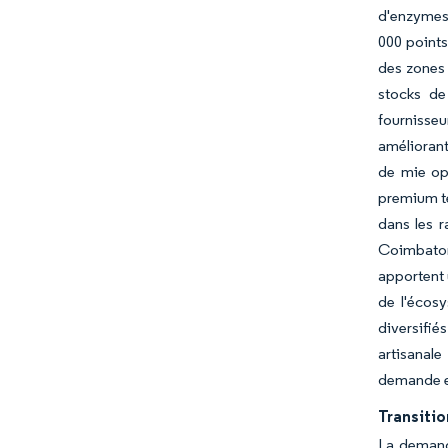
d'enzymes,
000 points
des zones 
stocks de
fournisseu
améliorant
de mie op
premium te
dans les 
Coimbatore
apportent 
de l'écos
diversifié
artisanale
demande en
Transiti
La demand