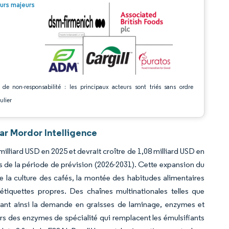
© Mordor Intelligence. La réutilisation nécessite une attribution sous CC BY 4.0.
urs majeurs
 de non-responsabilité : les principaux acteurs sont triés sans ordre
ulier
ar Mordor Intelligence
milliard USD en 2025 et devrait croître de 1,08 milliard USD en
s de la période de prévision (2026-2031). Cette expansion du
e la culture des cafés, la montée des habitudes alimentaires
étiquettes propres. Des chaînes multinationales telles que
ulant ainsi la demande en graisses de laminage, enzymes et
vers des enzymes de spécialité qui remplacent les émulsifiants