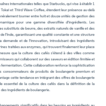
înes internationales telles que Starbucks, qui vise à établir 1
 Tokai et Third Wave Coffee, étendent leur présence au-delà
énéralement tourner entre huit et douze unités de gestion des
namique pour une gamme diversifiée d'ingrédients. Les
substituts de beurre, des extraits naturels de vanille et des
e l'Inde, garantissant une qualité constante et une structure
 demande et de l'innovation, introduisant des ingrédients
rines traitées aux enzymes, qui trouvent finalement leur place
mesure que la culture des cafés s'étend à des villes comme
nisseurs qui collaborent sur des saveurs en édition limitée et
 fermentation. Cette collaboration renforce la sophistication
 les consommateurs de produits de boulangerie premium et
ntage cette tendance en intégrant des offres de boulangerie
le essentiel de la culture des cafés dans la définition de la
n des ingrédients de boulangerie.
ngements significatifs dans les besoins en ingrédients au