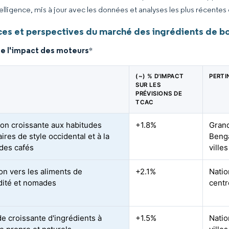
elligence, mis à jour avec les données et analyses les plus récentes
es et perspectives du marché des ingrédients de bo
de l'impact des moteurs
*
(~) % D'IMPACT
PERTI
SUR LES
PRÉVISIONS DE
TCAC
ion croissante aux habitudes
+1.8%
Grand
ires de style occidental et à la
Benga
 des cafés
ville
ion vers les aliments de
+2.1%
Natio
ité et nomades
centr
 croissante d'ingrédients à
+1.5%
Natio