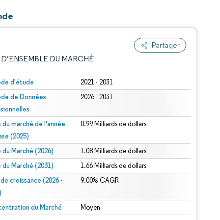
Inde
Partager
 D’ENSEMBLE DU MARCHÉ
ode d'étude
2021 - 2031
ode de Données
2026 - 2031
isionnelles
le du marché de l'année
0.99 Milliards de dollars
ase (2025)
le du Marché (2026)
1.08 Milliards de dollars
e attribution sous CC BY 4.0.
le du Marché (2031)
1.66 Milliards de dollars
 de croissance (2026 -
9.00% CAGR
)
entration du Marché
Moyen