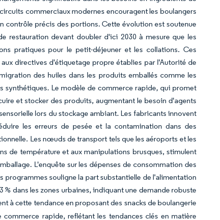
s circuits commerciaux modernes encouragent les boulangers
 contrôle précis des portions. Cette évolution est soutenue
de restauration devant doubler d'ici 2030 à mesure que les
ns pratiques pour le petit-déjeuner et les collations. Ces
aux directives d'étiquetage propre établies par l'Autorité de
a migration des huiles dans les produits emballés comme les
tifs synthétiques. Le modèle de commerce rapide, qui promet
cuire et stocker des produits, augmentant le besoin d'agents
 sensorielle lors du stockage ambiant. Les fabricants innovent
duire les erreurs de pesée et la contamination dans des
ionnelle. Les nœuds de transport tels que les aéroports et les
ons de température et aux manipulations brusques, stimulent
'emballage. L'enquête sur les dépenses de consommation des
 programmes souligne la part substantielle de l'alimentation
0,3 % dans les zones urbaines, indiquant une demande robuste
t à cette tendance en proposant des snacks de boulangerie
commerce rapide, reflétant les tendances clés en matière