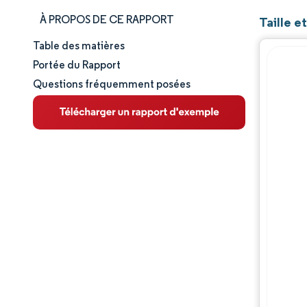
À PROPOS DE CE RAPPORT
Taille e
Table des matières
Taille et part de marché
Portée du Rapport
Questions fréquemment posées
Analyse du marché
Tendances et perspectives
Analyse des segments
Analyse géographique
Paysage concurrentiel
Acteurs majeurs
Évolutions de l'industrie