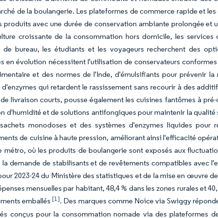
rché de la boulangerie. Les plateformes de commerce rapide et le
s produits avec une durée de conservation ambiante prolongée et un
lture croissante de la consommation hors domicile, les services 
 de bureau, les étudiants et les voyageurs recherchent des optio
s en évolution nécessitent l'utilisation de conservateurs conformes 
limentaire et des normes de l'Inde, d'émulsifiants pour prévenir l
t d'enzymes qui retardent le rassissement sans recourir à des addi
 de livraison courts, pousse également les cuisines fantômes à pré-
on d'humidité et de solutions antifongiques pour maintenir la qualité
sachets monodoses et des systèmes d'enzymes liquides pour ré
ents de cuisine à haute pression, améliorant ainsi l'efficacité opérat
e métro, où les produits de boulangerie sont exposés aux fluctuati
 la demande de stabilisants et de revêtements compatibles avec l
ur 2023-24 du Ministère des statistiques et de la mise en œuvre des
épenses mensuelles par habitant, 48,4 % dans les zones rurales et 4
[1]
liments emballés
. Des marques comme Noice via Swiggy réponden
lés conçus pour la consommation nomade via des plateformes de 