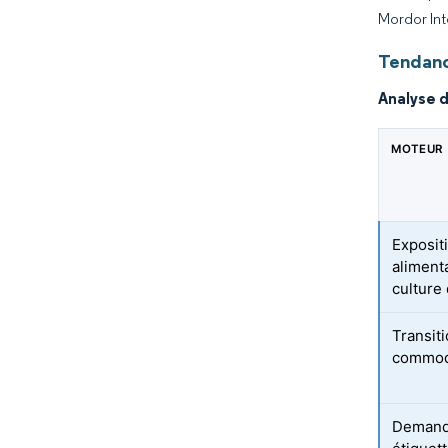
Mordor Int
Tendanc
Analyse 
MOTEUR
Exposit
alimenta
culture
Transit
commod
Demande