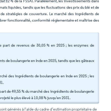
ndat ≤2 % de la FSSAI. Parallèlement, les investissements dans
mats liquides, tandis que les fluctuations des prix du blé et de
s de stratégies de couverture. Le marché des ingrédients de
brer fonctionnalité, conformité réglementaire et maîtrise des
ne part de revenus de 30,05 % en 2025 ; les enzymes de
ents de boulangerie en Inde en 2025, tandis que les gâteaux
arché des ingrédients de boulangerie en Inde en 2025 ; les
31.
e part de 49,55 % du marché des ingrédients de boulangerie
ojeté le plus élevé à 10,08 % jusqu'en 2031.
 sont générés à l’aide du cadre d’estimation propriétaire de