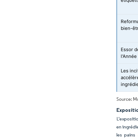
étiquet
Reformu
bien-êt
Essor d
l'Année
Les inc
accélère
ingrédi
Source: Mo
Expositio
L'expositi
en ingrédi
les pains