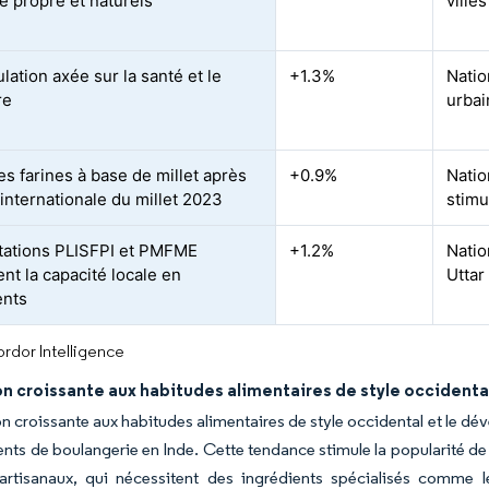
te propre et naturels
ville
lation axée sur la santé et le
+1.3%
Natio
re
urbai
es farines à base de millet après
+0.9%
Natio
 internationale du millet 2023
stimu
itations PLISFPI et PMFME
+1.2%
Natio
nt la capacité locale en
Uttar
ents
rdor Intelligence
n croissante aux habitudes alimentaires de style occidental 
on croissante aux habitudes alimentaires de style occidental et le d
ents de boulangerie en Inde. Cette tendance stimule la popularité de p
 artisanaux, qui nécessitent des ingrédients spécialisés comme l