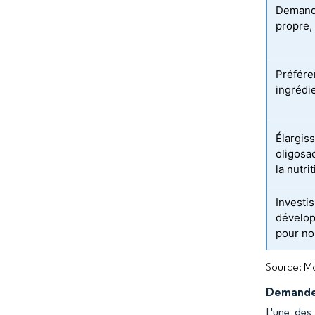
Demande
propre,
Préfére
ingrédi
Élargis
oligosa
la nutri
Investi
dévelop
pour no
Source: Mo
Demande 
L'une des