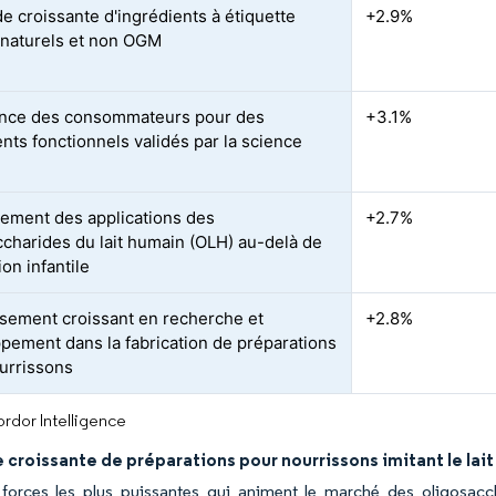
 croissante d'ingrédients à étiquette
+2.9%
 naturels et non OGM
nce des consommateurs pour des
+3.1%
ents fonctionnels validés par la science
sement des applications des
+2.7%
ccharides du lait humain (OLH) au-delà de
tion infantile
ssement croissant en recherche et
+2.8%
pement dans la fabrication de préparations
urrissons
rdor Intelligence
croissante de préparations pour nourrissons imitant le lai
 forces les plus puissantes qui animent le marché des oligosacc