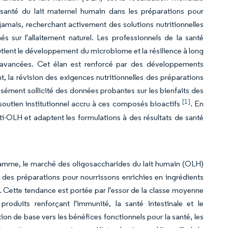
 santé du lait maternel humain dans les préparations pour
amais, recherchant activement des solutions nutritionnelles
és sur l'allaitement naturel. Les professionnels de la santé
outient le développement du microbiome et la résilience à long
es avancées. Cet élan est renforcé par des développements
, la révision des exigences nutritionnelles des préparations
ément sollicité des données probantes sur les bienfaits des
[1]
 soutien institutionnel accru à ces composés bioactifs
. En
ti-OLH et adaptent les formulations à des résultats de santé
.
gamme, le marché des oligosaccharides du lait humain (OLH)
r des préparations pour nourrissons enrichies en ingrédients
el. Cette tendance est portée par l'essor de la classe moyenne
oduits renforçant l'immunité, la santé intestinale et le
ion de base vers les bénéfices fonctionnels pour la santé, les