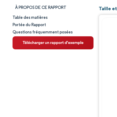
À PROPOS DE CE RAPPORT
Taille e
Table des matières
Taille et part de marché
Portée du Rapport
Questions fréquemment posées
Analyse du marché
Tendances et perspectives
Analyse des segments
Analyse géographique
Paysage concurrentiel
Acteurs majeurs
Évolutions de l'industrie