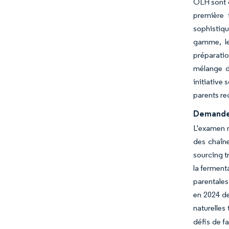
OLH sont d
première 
sophistiq
gamme, le
préparati
mélange d
initiative
parents re
Demande 
L'examen m
des chaîn
sourcing t
la ferment
parentales 
en 2024 de
naturelles
défis de f