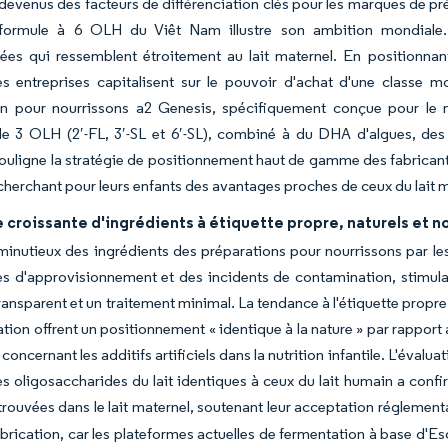
evenus des facteurs de différenciation clés pour les marques de pré
formule à 6 OLH du Viêt Nam illustre son ambition mondiale.
uées qui ressemblent étroitement au lait maternel. En positionn
s entreprises capitalisent sur le pouvoir d'achat d'une classe m
on pour nourrissons a2 Genesis, spécifiquement conçue pour l
e 3 OLH (2′-FL, 3′-SL et 6′-SL), combiné à du DHA d'algues, des
 souligne la stratégie de positionnement haut de gamme des fabrican
cherchant pour leurs enfants des avantages proches de ceux du lait m
croissante d'ingrédients à étiquette propre, naturels et 
inutieux des ingrédients des préparations pour nourrissons par les
es d'approvisionnement et des incidents de contamination, stimul
ransparent et un traitement minimal. La tendance à l'étiquette propre
ation offrent un positionnement « identique à la nature » par rappor
concernant les additifs artificiels dans la nutrition infantile. L'éval
s oligosaccharides du lait identiques à ceux du lait humain a conf
 trouvées dans le lait maternel, soutenant leur acceptation réglement
abrication, car les plateformes actuelles de fermentation à base d'E