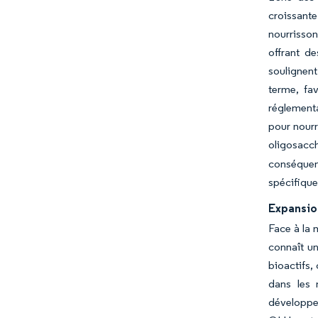
croissant
nourrisson
offrant de
soulignent
terme, fa
réglementa
pour nourr
oligosacch
conséquenc
spécifiques
Expansio
Face à la 
connaît un
bioactifs,
dans les 
développem