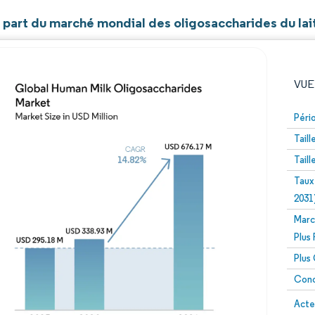
t part du marché mondial des oligosaccharides du la
VUE
Péri
Tail
Tail
Taux
2031
Marc
Image © Mordor Intelligence. La réutilisation nécessite un
Plus
Plus
Conc
Image 
Acte