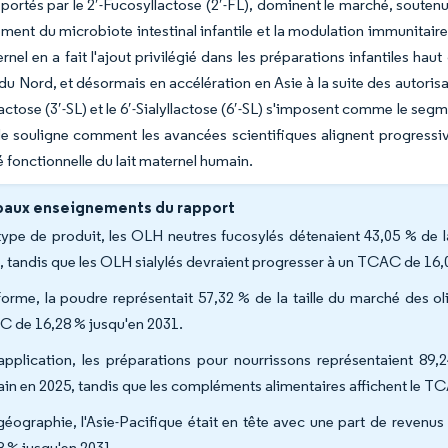
 portés par le 2′-Fucosyllactose (2′-FL), dominent le marché, soutenu
ent du microbiote intestinal infantile et la modulation immunitaire.
ternel en a fait l'ajout privilégié dans les préparations infantiles
u Nord, et désormais en accélération en Asie à la suite des autorisa
llactose (3′-SL) et le 6′-Sialyllactose (6′-SL) s'imposent comme le se
 souligne comment les avancées scientifiques alignent progressive
 fonctionnelle du lait maternel humain.
paux enseignements du rapport
type de produit, les OLH neutres fucosylés détenaient 43,05 % de 
, tandis que les OLH sialylés devraient progresser à un TCAC de 16,
forme, la poudre représentait 57,32 % de la taille du marché des o
 de 16,28 % jusqu'en 2031.
application, les préparations pour nourrissons représentaient 89,
in en 2025, tandis que les compléments alimentaires affichent le TCA
géographie, l'Asie-Pacifique était en tête avec une part de reven
8 % jusqu'en 2031.