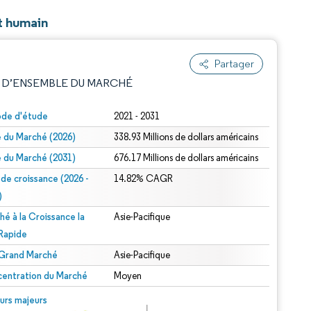
it humain
Partager
 D’ENSEMBLE DU MARCHÉ
ode d'étude
2021 - 2031
le du Marché (2026)
338.93 Millions de dollars américains
le du Marché (2031)
676.17 Millions de dollars américains
 de croissance (2026 -
14.82% CAGR
)
hé à la Croissance la
Asie-Pacifique
e attribution sous CC BY 4.0.
 Rapide
 Grand Marché
Asie-Pacifique
entration du Marché
Moyen
© Mordor Intelligence. La réutilisation nécessite une attribution sous CC BY 4.0.
urs majeurs