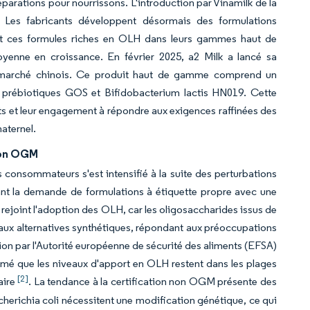
parations pour nourrissons. L'introduction par Vinamilk de la
 Les fabricants développent désormais des formulations
ant ces formules riches en OLH dans leurs gammes haut de
oyenne en croissance. En février 2025, a2 Milk a lancé sa
e marché chinois. Ce produit haut de gamme comprend un
 prébiotiques GOS et Bifidobacterium lactis HN019. Cette
ts et leur engagement à répondre aux exigences raffinées des
aternel.
non OGM
 consommateurs s'est intensifié à la suite des perturbations
ant la demande de formulations à étiquette propre avec une
 rejoint l'adoption des OLH, car les oligosaccharides issus de
t aux alternatives synthétiques, répondant aux préoccupations
uation par l'Autorité européenne de sécurité des aliments (EFSA)
irmé que les niveaux d'apport en OLH restent dans les plages
[2]
aire
. La tendance à la certification non OGM présente des
scherichia coli nécessitent une modification génétique, ce qui