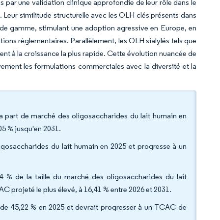
s par une validation clinique approfondie de leur rôle dans le
 Leur similitude structurelle avec les OLH clés présents dans
 haut de gamme, stimulant une adoption agressive en Europe, en
tions réglementaires. Parallèlement, les OLH sialylés tels que
gment à la croissance la plus rapide. Cette évolution nuancée de
ment les formulations commerciales avec la diversité et la
la part de marché des oligosaccharides du lait humain en
05 % jusqu'en 2031.
ligosaccharides du lait humain en 2025 et progresse à un
24 % de la taille du marché des oligosaccharides du lait
C projeté le plus élevé, à 16,41 % entre 2026 et 2031.
us de 45,22 % en 2025 et devrait progresser à un TCAC de