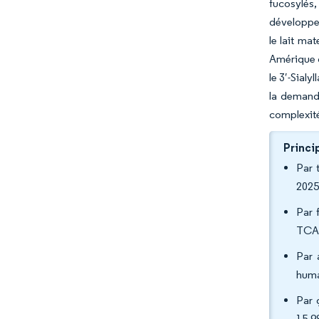
fucosylés,
développem
le lait ma
Amérique d
le 3′-Sialy
la demande
complexité
Princi
Par 
2025
Par 
TCAC
Par 
huma
Par 
15,9