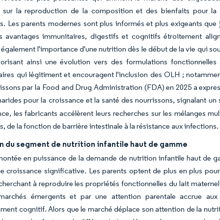
e sur la reproduction de la composition et des bienfaits pour la
s. Les parents modernes sont plus informés et plus exigeants que j
s avantages immunitaires, digestifs et cognitifs étroitement align
 également l'importance d'une nutrition dès le début de la vie qui s
vorisant ainsi une évolution vers des formulations fonctionnell
ires qui légitiment et encouragent l'inclusion des OLH ; notamment
issons par la Food and Drug Administration (FDA) en 2025 a express
arides pour la croissance et la santé des nourrissons, signalant un
e, les fabricants accélèrent leurs recherches sur les mélanges mul
, de la fonction de barrière intestinale à la résistance aux infections
n du segment de nutrition infantile haut de gamme
montée en puissance de la demande de nutrition infantile haut de 
e croissance significative. Les parents optent de plus en plus pou
 cherchant à reproduire les propriétés fonctionnelles du lait matern
marchés émergents et par une attention parentale accrue aux pr
ent cognitif. Alors que le marché déplace son attention de la nutrit