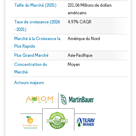
Taille du Marché (2031)
231.06 Millions de dollars
américains
Taux de croissance (2026
4.97% CAGR
- 2031)
Marché à la Croissance la
Amérique du Nord
Plus Rapide
Plus Grand Marché
Asie-Pacifique
Concentration du
Moyen
Marché
Image © Mordor Intelligence. La réutilisation nécessite une attribution sous CC 
Acteurs majeurs