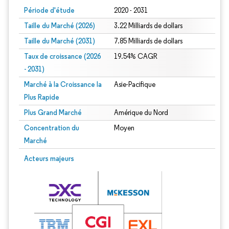
Période d'étude
2020 - 2031
Taille du Marché (2026)
3.22 Milliards de dollars
Taille du Marché (2031)
7.85 Milliards de dollars
Taux de croissance (2026
19.54% CAGR
- 2031)
Marché à la Croissance la
Asie-Pacifique
Plus Rapide
Plus Grand Marché
Amérique du Nord
Concentration du
Moyen
Marché
Image © Mordor Intelligence. La réutilisation nécessite une attribution sous CC 
Acteurs majeurs