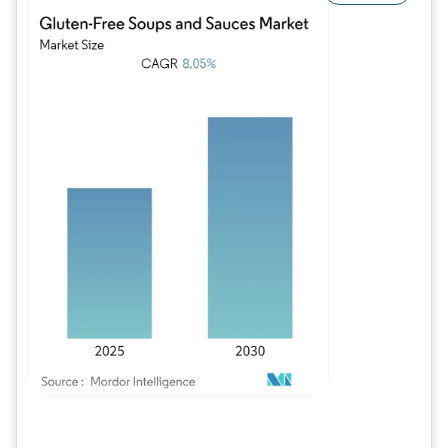
Image © Mordor Intelligence. La réutilisation nécessite une attribution sous CC BY