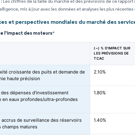
 Les chiffres de la taille du marché et des prévisions de ce rapport
elligence, mis à jour avec les données et analyses les plus récentes
es et perspectives mondiales du marché des servic
de l'impact des moteurs
*
(~) % D'IMPACT SUR
LES PRÉVISIONS DE
TCAC
ité croissante des puits et demande de
2.10%
hie haute précision
des dépenses d'investissement
1.80%
e en eaux profondes/ultra-profondes
 accrus de surveillance des réservoirs
1.40%
s champs matures