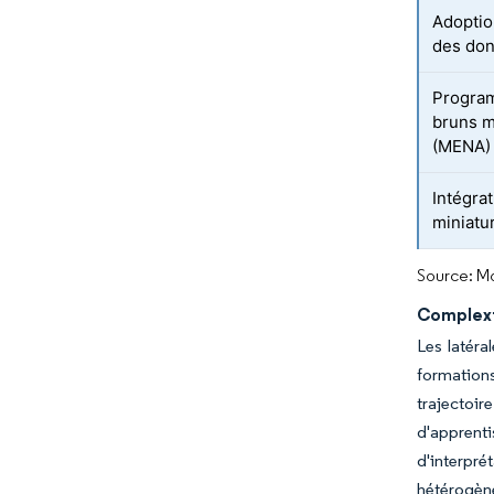
Adoptio
des don
Progra
bruns m
(MENA)
Intégra
miniatu
Source: Mo
Complexi
Les latéra
formations
trajectoir
d'apprent
d'interpr
hétérogèn