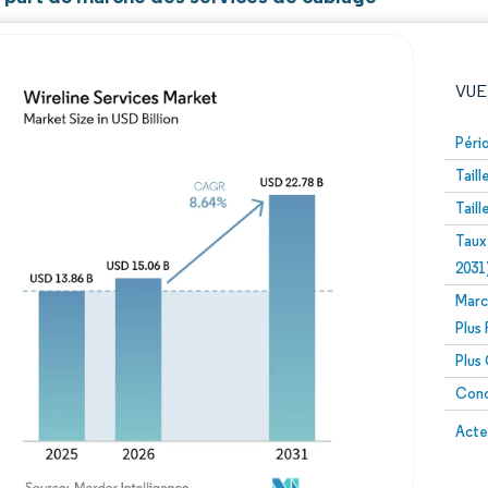
VUE
Péri
Tail
Tail
Taux
2031
Marc
Image © Mordor Intelligence. La réutilisation nécessite un
Plus
Plus
Conc
Image 
Acte