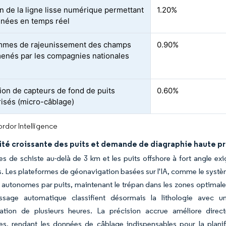
n de la ligne lisse numérique permettant
1.20%
nées en temps réel
mmes de rajeunissement des champs
0.90%
enés par les compagnies nationales
tion de capteurs de fond de puits
0.60%
risés (micro-câblage)
rdor Intelligence
té croissante des puits et demande de diagraphie haute pr
les de schiste au-delà de 3 km et les puits offshore à fort angle ex
. Les plateformes de géonavigation basées sur l'IA, comme le systè
e autonomes par puits, maintenant le trépan dans les zones optimal
issage automatique classifient désormais la lithologie avec u
étation de plusieurs heures. La précision accrue améliore dire
es, rendant les données de câblage indispensables pour la plan