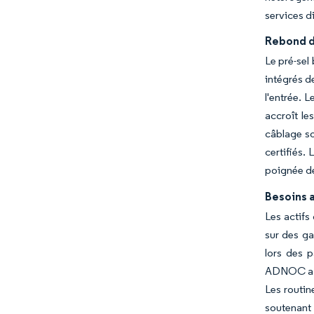
services d
Rebond d
Le pré-sel
intégrés d
l'entrée. 
accroît le
câblage so
certifiés.
poignée d
Besoins a
Les actifs
sur des ga
lors des 
ADNOC a si
Les routin
soutenant 