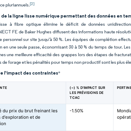
[2]
e pluriannuels.
 de la ligne lisse numérique permettant des données en te
lisse à fibre optique élimine le déficit de données unidirecti
T FE de Baker Hughes diffusent des informations haute résolution 
le personnel sur site jusqu'à 50 %. Les équipes de complétion effec
n en une seule passe, économisant 30 à 50 % du temps de tour. Les 
es une meilleure efficacité des grappes lors des étapes de fracturat
fs de forage et les pénalités pour temps non productif sont les plus él
e l'impact des contraintes
*
INTE
(~) % D'IMPACT SUR
PERTIN
LES PRÉVISIONS DE
TCAC
té du prix du brut freinant les
-1.50%
Mondia
 d'exploration et de
opérat
ion