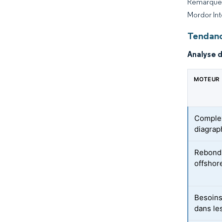
Remarque :
Mordor Int
Tendanc
Analyse 
MOTEUR
Complex
diagrap
Rebond 
offshor
Besoins
dans le