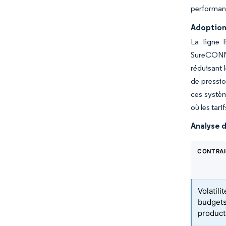
performanc
Adoption
La ligne 
SureCONNEC
réduisant 
de pressio
ces systèm
où les tari
Analyse d
CONTRA
Volatili
budgets
product