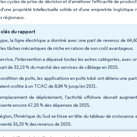
 les cycles de prise de décision et d'améliorer l'efficacité de produ
d'une propriété intellectuelle solide et d'une empreinte logistique 
es régionaux.
 clés du rapport
type, la ligne électrique a dominé avec une part de revenus de 64,60 
 les tâches mécaniques de niche en raison de son coût avantageux.
service, l'intervention a dépassé toutes les autres catégories, avec
part de 33,10 % du marché des services de câblage en 2025.
condition de puits, les applications en puits tubé ont détenu une pa
aient croître à un TCAC de 8,84 % jusqu'en 2031.
emplacement de déploiement, l'activité offshore devrait augmen
ésente encore 67,20 % des dépenses de 2025.
région, l'Amérique du Sud se hisse en tête du tableau de croissanc
ésenté 36,20 % des revenus de 2025.