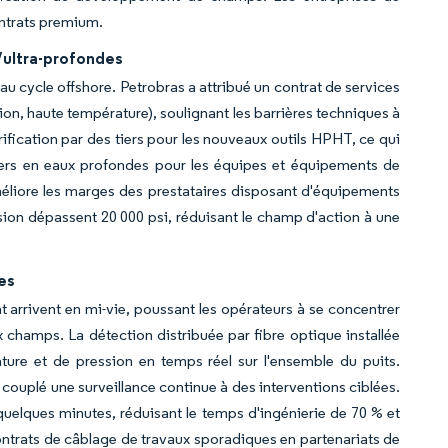
ontrats premium.
/ultra-profondes
au cycle offshore. Petrobras a attribué un contrat de services
n, haute température), soulignant les barrières techniques à
rification par des tiers pour les nouveaux outils HPHT, ce qui
aliers en eaux profondes pour les équipes et équipements de
améliore les marges des prestataires disposant d'équipements
sion dépassent 20 000 psi, réduisant le champ d'action à une
es
t arrivent en mi-vie, poussant les opérateurs à se concentrer
x champs. La détection distribuée par fibre optique installée
ure et de pression en temps réel sur l'ensemble du puits.
ouplé une surveillance continue à des interventions ciblées.
 quelques minutes, réduisant le temps d'ingénierie de 70 % et
ontrats de câblage de travaux sporadiques en partenariats de