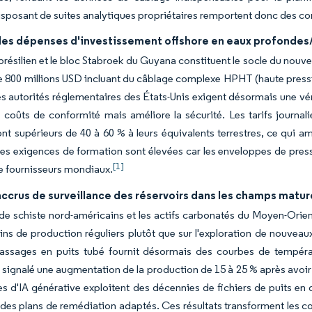
isposant de suites analytiques propriétaires remportent donc des c
es dépenses d'investissement offshore en eaux profondes
 brésilien et le bloc Stabroek du Guyana constituent le socle du nouve
e 800 millions USD incluant du câblage complexe HPHT (haute pressio
Les autorités réglementaires des États-Unis exigent désormais une vé
s coûts de conformité mais améliore la sécurité. Les tarifs journ
nt supérieurs de 40 à 60 % à leurs équivalents terrestres, ce qui 
 Les exigences de formation sont élevées car les enveloppes de pres
[1]
e fournisseurs mondiaux.
ccrus de surveillance des réservoirs dans les champs matur
 de schiste nord-américains et les actifs carbonatés du Moyen-Orien
ins de production réguliers plutôt que sur l'exploration de nouveau
passages en puits tubé fournit désormais des courbes de températ
gnalé une augmentation de la production de 15 à 25 % après avoir c
es d'IA générative exploitent des décennies de fichiers de puits en
des plans de remédiation adaptés. Ces résultats transforment les c