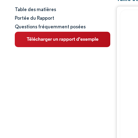
Table des matières
Taille et part de marché
Portée du Rapport
Questions fréquemment posées
Analyse du marché
Tendances et perspectives
Analyse des segments
Analyse géographique
Paysage concurrentiel
Acteurs majeurs
Évolutions de l'industrie