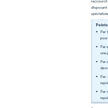
raccourcir
disposant 
spécialist
Points
Par 
pour
Par 
une 
Par 
devr
Par 
repr
Par 
repr