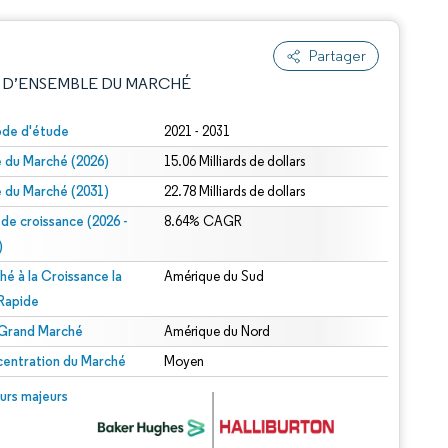
Partager
 D’ENSEMBLE DU MARCHÉ
ode d'étude
2021 - 2031
le du Marché (2026)
15.06 Milliards de dollars
le du Marché (2031)
22.78 Milliards de dollars
 de croissance (2026 -
8.64% CAGR
)
hé à la Croissance la
Amérique du Sud
e attribution sous CC BY 4.0.
 Rapide
 Grand Marché
Amérique du Nord
entration du Marché
Moyen
© Mordor Intelligence. La réutilisation nécessite une attribution sous CC BY 4.0.
urs majeurs