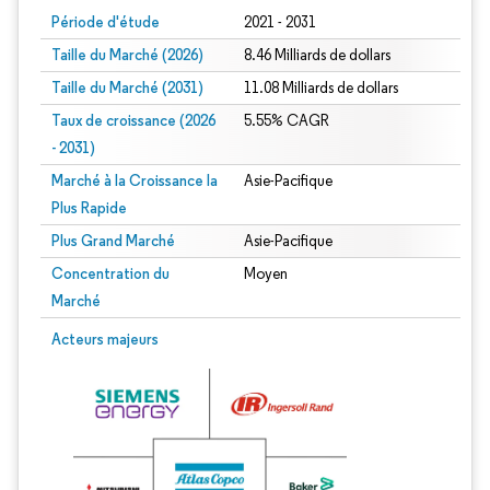
Période d'étude
2021 - 2031
Taille du Marché (2026)
8.46 Milliards de dollars
Taille du Marché (2031)
11.08 Milliards de dollars
Taux de croissance (2026
5.55% CAGR
- 2031)
Marché à la Croissance la
Asie-Pacifique
Plus Rapide
Plus Grand Marché
Asie-Pacifique
Concentration du
Moyen
Marché
Image © Mordor Intelligence. La réutilisation nécessite une attribution sous CC 
Acteurs majeurs