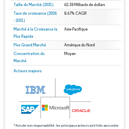
Taille du Marché (2031)
62.38 Milliards de dollars
Taux de croissance (2026
8.67% CAGR
- 2031)
Marché à la Croissance la
Asie-Pacifique
Plus Rapide
Plus Grand Marché
Amérique du Nord
Concentration du
Moyen
Marché
Image © Mordor Intelligence. La réutilisation nécessite une attribution sous CC 
Acteurs majeurs
*Avis de non-responsabilité : les principaux acteurs sont triés sans ordre