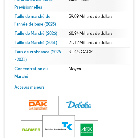
Prévisionnelles
Taille du marché de
59.09 Milliards de dollars
l'année de base (2025)
Taille du Marché (2026)
60.94 Milliards de dollars
Taille du Marché (2031)
71.12 Milliards de dollars
Taux de croissance (2026
3.14% CAGR
- 2031)
Concentration du
Moyen
Marché
Image © Mordor Intelligence. La réutilisation nécessite une attribution sous CC 
Acteurs majeurs