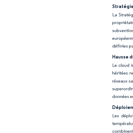
Stratégie
La Stratég
propriétai
subvention
européenn
définies pa
Hausse d
Le cloud i
héritées 
réseaux sa
superordi
données en
Déploiem
Les déplo
températur
combinent