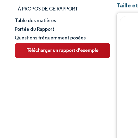
Taille 
À PROPOS DE CE RAPPORT
Table des matières
Taille et part de marché
Portée du Rapport
Questions fréquemment posées
Analyse du marché
Tendances et perspectives
Analyse des segments
Analyse géographique
Paysage concurrentiel
Acteurs majeurs
Évolutions de l'industrie