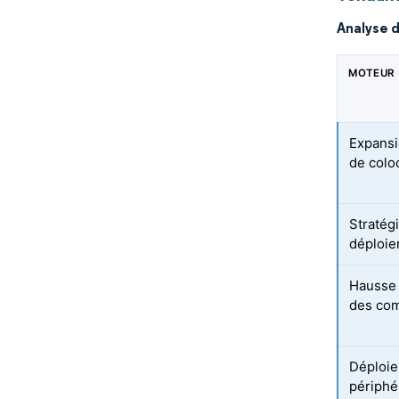
Analyse 
MOTEUR
Expansi
de colo
Stratég
déploiem
Hausse 
des co
Déploie
périphér