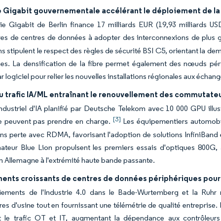
 Gigabit gouvernementale accélérant le déploiement de la f
ie Gigabit de Berlin finance 17 milliards EUR (19,93 milliards USD)
res de centres de données à adopter des interconnexions de plus gr
s stipulent le respect des règles de sécurité BSI C5, orientant la de
es. La densification de la fibre permet également des nœuds péri
r logiciel pour relier les nouvelles installations régionales aux échan
u trafic IA/ML entraînant le renouvellement des commutat
ndustriel d'IA planifié par Deutsche Telekom avec 10 000 GPU illus
[3]
ne peuvent pas prendre en charge.
Les équipementiers automobile
ns perte avec RDMA, favorisant l'adoption de solutions InfiniBand e
nateur Blue Lion propulsent les premiers essais d'optiques 800G
 Allemagne à l'extrémité haute bande passante.
ents croissants de centres de données périphériques pour l
iements de l'Industrie 4.0 dans le Bade-Wurtemberg et la Ruhr n
es d'usine tout en fournissant une télémétrie de qualité entrepris
 le trafic OT et IT, augmentant la dépendance aux contrôleur