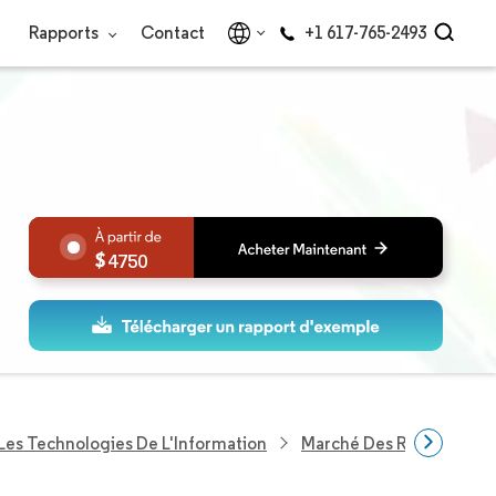
Rapports
Contact
+1 617-765-2493
4750
Les Technologies De L'Information
Marché Des Réseaux De 