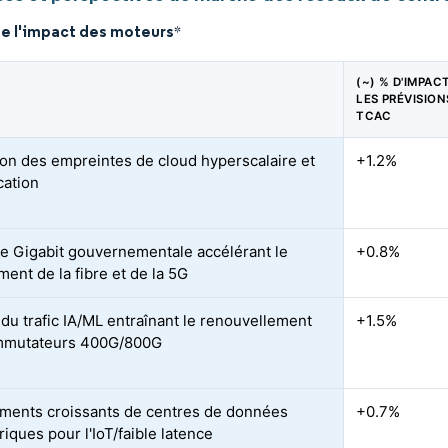
de l'impact des moteurs
*
(~) % D'IMPAC
LES PRÉVISION
TCAC
on des empreintes de cloud hyperscalaire et
+1.2%
cation
ie Gigabit gouvernementale accélérant le
+0.8%
ent de la fibre et de la 5G
du trafic IA/ML entraînant le renouvellement
+1.5%
mmutateurs 400G/800G
ments croissants de centres de données
+0.7%
iques pour l'IoT/faible latence