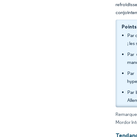
refroidiss
conjointem
Points
Par 
; les
Par 
manu
Par 
hype
Par 
Alle
Remarque :
Mordor Int
Tendanc