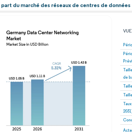
et part du marché des réseaux de centres de données
VUE
Péri
Péri
Prév
Tail
de b
Tail
Image © Mordor Intelligence. La réutilisation nécessite un
Tail
Taux
2031
Conc
Image 
Acte