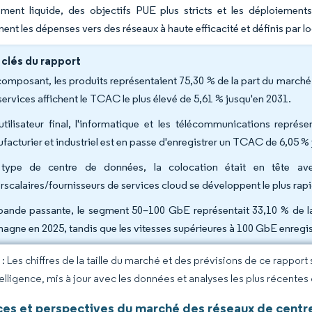
ement liquide, des objectifs PUE plus stricts et les déploiements
ent les dépenses vers des réseaux à haute efficacité et définis par lo
 clés du rapport
composant, les produits représentaient 75,30 % de la part du march
 services affichent le TCAC le plus élevé de 5,61 % jusqu'en 2031.
utilisateur final, l'informatique et les télécommunications repré
facturier et industriel est en passe d'enregistrer un TCAC de 6,05 %
type de centre de données, la colocation était en tête a
rscalaires/fournisseurs de services cloud se développent le plus rap
bande passante, le segment 50–100 GbE représentait 33,10 % de la
magne en 2025, tandis que les vitesses supérieures à 100 GbE enregi
 Les chiffres de la taille du marché et des prévisions de ce rapport
elligence, mis à jour avec les données et analyses les plus récentes
es et perspectives du marché des réseaux de centr