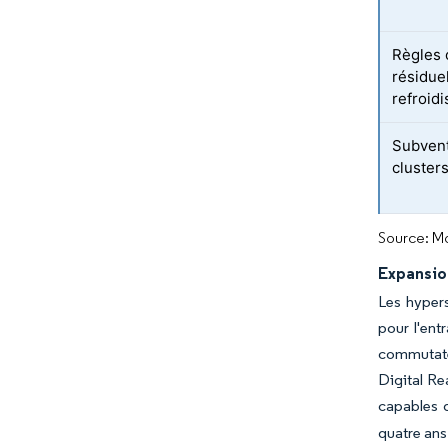
Règles o
résidue
refroid
Subvent
clusters
Source: Mo
Expansio
Les hypers
pour l'ent
commutateu
Digital Re
capables d
quatre ans