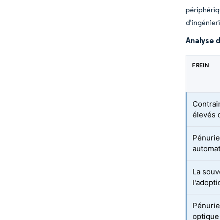
périphéri
d'ingénieri
Analyse d
FREIN
Contrai
élevés d
Pénurie
automat
La souv
l'adopt
Pénurie
optique