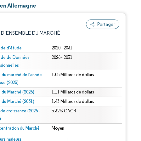
 en Allemagne
Partager
 D’ENSEMBLE DU MARCHÉ
ode d'étude
2020 - 2031
ode de Données
2026 - 2031
isionnelles
le du marché de l'année
1.05 Milliards de dollars
ase (2025)
le du Marché (2026)
1.11 Milliards de dollars
e attribution sous CC BY 4.0.
le du Marché (2031)
1.43 Milliards de dollars
 de croissance (2026 -
5.32% CAGR
)
entration du Marché
Moyen
© Mordor Intelligence. La réutilisation nécessite une attribution sous CC BY 4.0.
urs majeurs