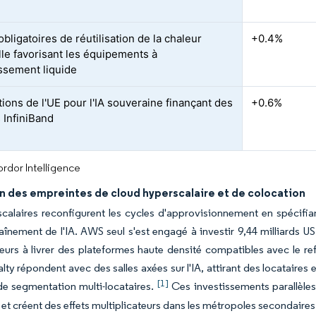
bligatoires de réutilisation de la chaleur
+0.4%
lle favorisant les équipements à
issement liquide
ions de l'UE pour l'IA souveraine finançant des
+0.6%
 InfiniBand
rdor Intelligence
n des empreintes de cloud hyperscalaire et de colocation
calaires reconfigurent les cycles d'approvisionnement en spécifia
raînement de l'IA. AWS seul s'est engagé à investir 9,44 milliards 
rs à livrer des plateformes haute densité compatibles avec le ref
alty répondent avec des salles axées sur l'IA, attirant des locataire
[1]
e segmentation multi-locataires.
Ces investissements parallèle
 et créent des effets multiplicateurs dans les métropoles secondaires