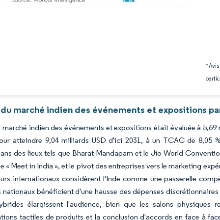
*Avis
partic
 du marché indien des événements et expositions pa
du marché indien des événements et expositions était évaluée à 5,69 
our atteindre 9,04 milliards USD d'ici 2031, à un TCAC de 8,05 %
ans des lieux tels que Bharat Mandapam et le Jio World Convention
« Meet in India », et le pivot des entreprises vers le marketing expér
urs internationaux considèrent l'Inde comme une passerelle compét
 nationaux bénéficient d'une hausse des dépenses discrétionnaires 
ybrides élargissent l'audience, bien que les salons physiques r
ions tactiles de produits et la conclusion d'accords en face à fac