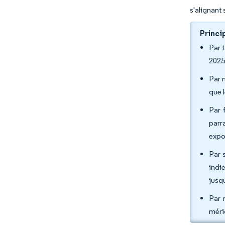
s'alignant
Princi
Par 
2025
Par 
que 
Par 
parr
expo
Par s
indi
jusq
Par 
méri