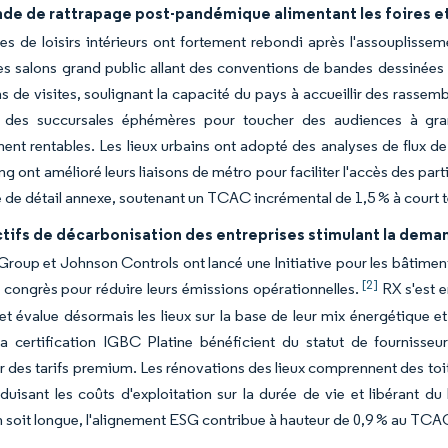
de de rattrapage post-pandémique alimentant les foires et
s de loisirs intérieurs ont fortement rebondi après l'assouplisseme
es salons grand public allant des conventions de bandes dessinées
ns de visites, soulignant la capacité du pays à accueillir des rass
 des succursales éphémères pour toucher des audiences à gra
nt rentables. Les lieux urbains ont adopté des analyses de flux de f
g ont amélioré leurs liaisons de métro pour faciliter l'accès des partici
e détail annexe, soutenant un TCAC incrémental de 1,5 % à court 
tifs de décarbonisation des entreprises stimulant la deman
roup et Johnson Controls ont lancé une Initiative pour les bâtiments
[2]
 congrès pour réduire leurs émissions opérationnelles.
RX s'est e
 et évalue désormais les lieux sur la base de leur mix énergétique e
a certification IGBC Platine bénéficient du statut de fournisseur
r des tarifs premium. Les rénovations des lieux comprennent des toi
réduisant les coûts d'exploitation sur la durée de vie et libérant 
 soit longue, l'alignement ESG contribue à hauteur de 0,9 % au TCA