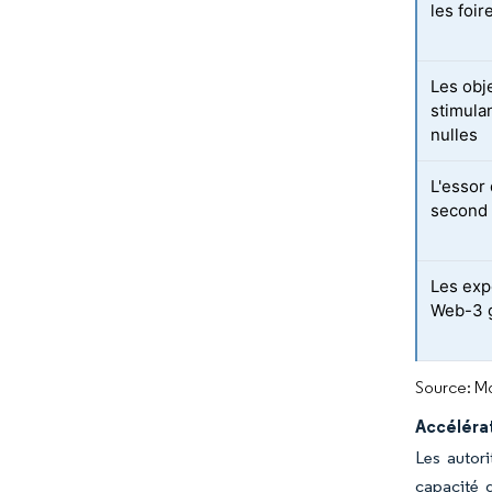
les foir
Les obj
stimula
nulles
L'essor
second 
Les exp
Web-3 g
Source: Mo
Accéléra
Les autor
capacité d