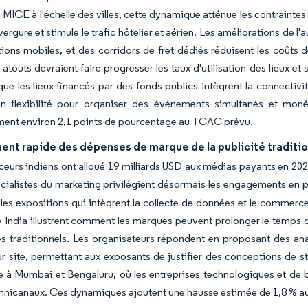
MICE à l'échelle des villes, cette dynamique atténue les contraintes 
ergure et stimule le trafic hôtelier et aérien. Les améliorations de l
tions mobiles, et des corridors de fret dédiés réduisent les coûts
atouts devraient faire progresser les taux d'utilisation des lieux et 
 que les lieux financés par des fonds publics intègrent la connectivi
n flexibilité pour organiser des événements simultanés et moné
ment environ 2,1 points de pourcentage au TCAC prévu.
nt rapide des dépenses de marque de la publicité tradition
eurs indiens ont alloué 19 milliards USD aux médias payants en 20
cialistes du marketing privilégient désormais les engagements en pr
 les expositions qui intègrent la collecte de données et le commerce
 India illustrent comment les marques peuvent prolonger le temps de
s traditionnels. Les organisateurs répondent en proposant des ana
r site, permettant aux exposants de justifier des conceptions de s
le à Mumbai et Bengaluru, où les entreprises technologiques et d
mnicanaux. Ces dynamiques ajoutent une hausse estimée de 1,8 % a