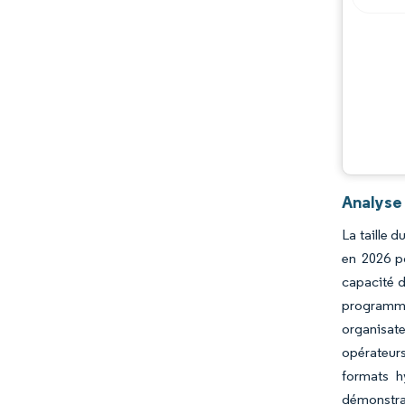
Opportunités et perspectives
Évolutions de l'industrie
Analyse
La taille 
en 2026 p
capacité d
programme 
organisate
opérateurs
formats h
démonstrat