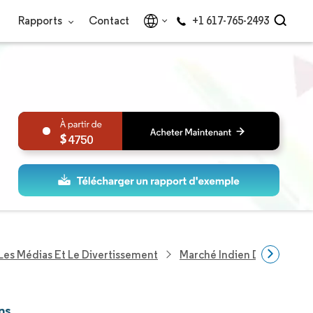
Rapports
Contact
+1 617-765-2493
4750
Les Médias Et Le Divertissement
Marché Indien Des Événeme
ns