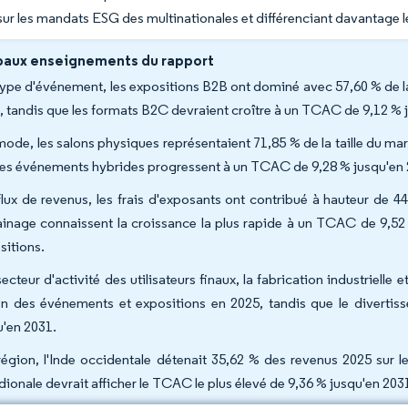
 sur les mandats ESG des multinationales et différenciant davantage le
paux enseignements du rapport
type d'événement, les expositions B2B ont dominé avec 57,60 % de l
, tandis que les formats B2C devraient croître à un TCAC de 9,12 % 
mode, les salons physiques représentaient 71,85 % de la taille du m
les événements hybrides progressent à un TCAC de 9,28 % jusqu'en 
flux de revenus, les frais d'exposants ont contribué à hauteur de 4
ainage connaissent la croissance la plus rapide à un TCAC de 9,52
sitions.
ecteur d'activité des utilisateurs finaux, la fabrication industrielle 
en des événements et expositions en 2025, tandis que le divert
u'en 2031.
région, l'Inde occidentale détenait 35,62 % des revenus 2025 sur l
dionale devrait afficher le TCAC le plus élevé de 9,36 % jusqu'en 203