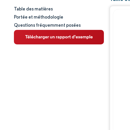
Table des matières
Taille et part de marché
Portée et méthodologie
Questions fréquemment posées
Analyse du marché
Tendances et perspectives
Analyse des segments
Analyse géographique
Paysage réglementaire
Analyse de la chaîne de valeur
Paysage concurrentiel
Acteurs majeurs