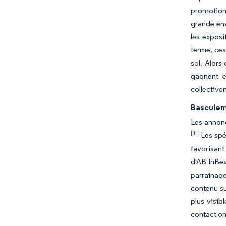
promotion 
grande env
les exposi
terme, ces 
sol. Alors
gagnent e
collective
Basculeme
Les annonc
[1]
Les spé
favorisant
d'AB InBev
parrainage
contenu su
plus visib
contact o