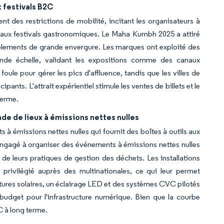
 festivals B2C
nt des restrictions de mobilité, incitant les organisateurs à
 aux festivals gastronomiques. Le Maha Kumbh 2025 a attiré
emblements de grande envergure. Les marques ont exploité des
nde échelle, validant les expositions comme des canaux
oule pour gérer les pics d'affluence, tandis que les villes de
pants. L'attrait expérientiel stimule les ventes de billets et le
terme.
de de lieux à émissions nettes nulles
 à émissions nettes nulles qui fournit des boîtes à outils aux
ngagé à organiser des événements à émissions nettes nulles
t de leurs pratiques de gestion des déchets. Les installations
 privilégié auprès des multinationales, ce qui leur permet
tures solaires, un éclairage LED et des systèmes CVC pilotés
du budget pour l'infrastructure numérique. Bien que la courbe
C à long terme.