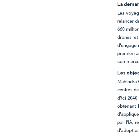
La deman
Les voyage
relancer d
660 millio
drones et
d'engageme
premier ran
commerce d
Les objec
Mahindra G
centres de
d'ici 2040
obtenant l
d'applique
par l'IA, 
d'adoption