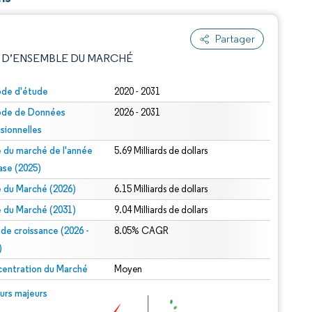
Partager
 D’ENSEMBLE DU MARCHÉ
ode d'étude
2020 - 2031
ode de Données
2026 - 2031
isionnelles
le du marché de l'année
5.69 Milliards de dollars
ase (2025)
le du Marché (2026)
6.15 Milliards de dollars
e attribution sous CC BY 4.0.
le du Marché (2031)
9.04 Milliards de dollars
 de croissance (2026 -
8.05% CAGR
)
entration du Marché
Moyen
© Mordor Intelligence. La réutilisation nécessite une attribution sous CC BY 4.0.
urs majeurs