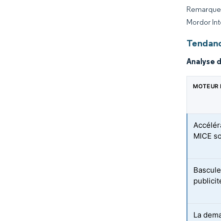
Remarque :
Mordor Int
Tendanc
Analyse 
MOTEUR 
Accélér
MICE so
Bascule
publicit
La dema