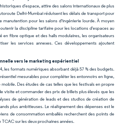
historiques d'espace, attire des salons internationaux de plus
'autoroute Delhi-Mumbai réduisent les délais de transport pour
 de manutention pour les salons d'ingénierie lourde. À moyen
soutenir la discipline tarifaire pour les locations d'espaces au
té en fibre optique et des halls modulaires, les organisateurs
tiser les services annexes. Ces développements ajoutent
nelle vers le marketing expérientiel
24, les formats numériques absorbant déjà 57 % des budgets.
ésentiel mesurables pour compléter les entonnoirs en ligne,
 mobile. Des études de cas telles que les festivals en propre
 visite et commander des prix de billets plus élevés que les
lyses de génération de leads et des studios de création de
tands plus ambitieuses. Le réalignement des dépenses est le
e biens de consommation emballés recherchent des points de
u TCAC sur les deux prochaines années.