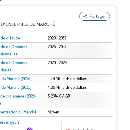
Partager
 D’ENSEMBLE DU MARCHÉ
ode d'étude
2020 - 2031
ode de Données
2026 - 2031
isionnelles
ode de Données
2020 - 2024
oriques
le du Marché (2026)
3.14 Milliards de dollars
e attribution sous CC BY 4.0.
le du Marché (2031)
4.06 Milliards de dollars
 de croissance (2026 -
5.29% CAGR
)
entration du Marché
Moyen
© Mordor Intelligence. La réutilisation nécessite une attribution sous CC BY 4.0.
urs majeurs