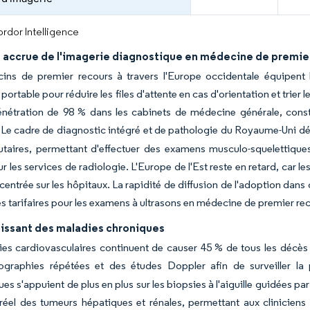
rdor Intelligence
 accrue de l'imagerie diagnostique en médecine de premie
ins de premier recours à travers l'Europe occidentale équipent l
portable pour réduire les files d'attente en cas d'orientation et trier
énétration de 98 % dans les cabinets de médecine générale, cons
Le cadre de diagnostic intégré et de pathologie du Royaume-Uni dé
aires, permettant d'effectuer des examens musculo-squelettiques
ur les services de radiologie. L'Europe de l'Est reste en retard, car
 centrée sur les hôpitaux. La rapidité de diffusion de l'adoption dans
s tarifaires pour les examens à ultrasons en médecine de premier re
oissant des maladies chroniques
ies cardiovasculaires continuent de causer 45 % de tous les décè
ographies répétées et des études Doppler afin de surveiller la p
es s'appuient de plus en plus sur les biopsies à l'aiguille guidées pa
éel des tumeurs hépatiques et rénales, permettant aux cliniciens