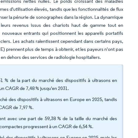
 émissions nettes nulles. Le poids croissant des maladies
 d'utilisation élevés, tandis que les fonctionnalités de flux
penser la pénurie de sonographes dans la région. La dynamique
ent leurs revenus issus des chariots haut de gamme tout en
nouveaux entrants qui positionnent les appareils portatifs
iers. Les achats ralentissent cependant dans certains pays,
E) prennent plus de temps à obtenir, et les payeurs n'ont pas
en dehors des services de radiologie hospitaliers.
,31 % de la part du marché des dispositifs à ultrasons en
à un CAGR de 7,48 % jusqu'en 2031.
rché des dispositifs à ultrasons en Europe en 2025, tandis
n CAGR de 7,97 %.
aient avec une part de 59,38 % de la taille du marché des
les compactes progressent à un CAGR de 6,54 %.
ché des dispositifs à ultrasons en Europe en 2025, mais les