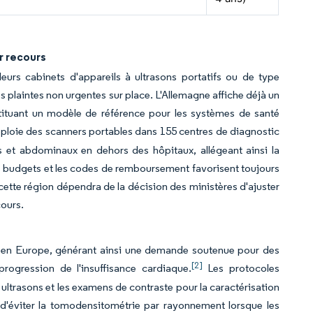
r recours
eurs cabinets d'appareils à ultrasons portatifs ou de type
 les plaintes non urgentes sur place. L'Allemagne affiche déjà un
tituant un modèle de référence pour les systèmes de santé
ploie des scanners portables dans 155 centres de diagnostic
 et abdominaux en dehors des hôpitaux, allégeant ainsi la
 les budgets et les codes de remboursement favorisent toujours
 cette région dépendra de la décision des ministères d'ajuster
cours.
s en Europe, générant ainsi une demande soutenue pour des
[2]
rogression de l'insuffisance cardiaque.
Les protocoles
r ultrasons et les examens de contraste pour la caractérisation
 d'éviter la tomodensitométrie par rayonnement lorsque les