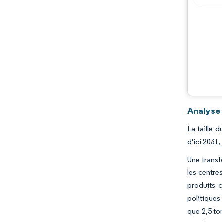
Évolutions de l'industrie
Analyse 
La taille 
d'ici 2031
Une transf
les centre
produits 
politiques
que 2,5 to