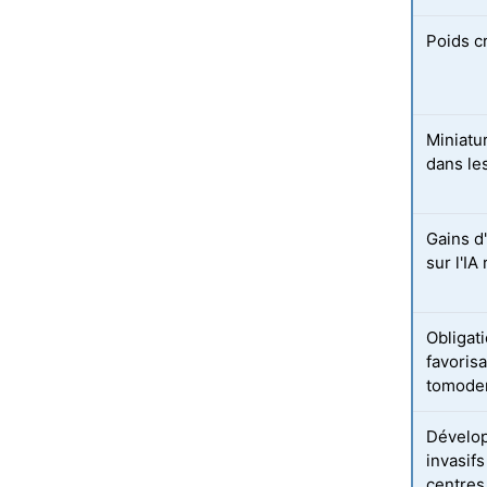
Poids c
Miniatu
dans le
Gains d'
sur l'I
Obligat
favorisa
tomoden
Dévelop
invasif
centres