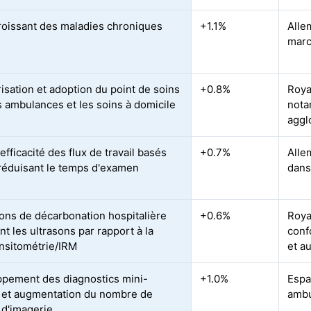
roissant des maladies chroniques
+1.1%
Alle
marc
risation et adoption du point de soins
+0.8%
Roya
s ambulances et les soins à domicile
nota
aggl
efficacité des flux de travail basés
+0.7%
Alle
A réduisant le temps d'examen
dans
ions de décarbonation hospitalière
+0.6%
Roya
nt les ultrasons par rapport à la
conf
sitométrie/IRM
et a
pement des diagnostics mini-
+1.0%
Espa
s et augmentation du nombre de
ambu
 d'imagerie