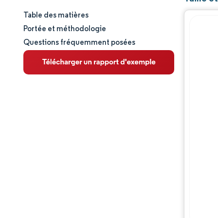
Table des matières
Taille et part de marché
Portée et méthodologie
Questions fréquemment posées
Analyse du marché
Tendances et perspectives
Analyse des segments
Analyse géographique
Paysage réglementaire
Paysage concurrentiel
Acteurs majeurs
Opportunités et perspectives