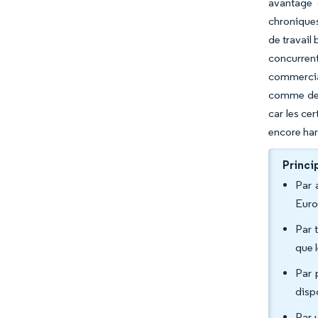
avantage 
chroniques
de travail
concurren
commercial
comme des 
car les ce
encore har
Princi
Par 
Euro
Par 
que 
Par 
disp
Par 