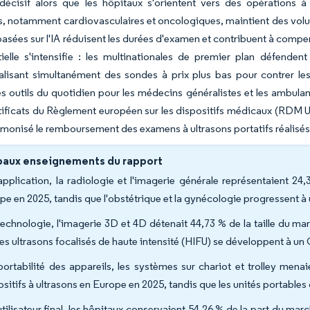
décisif alors que les hôpitaux s'orientent vers des opérations à
, notamment cardiovasculaires et oncologiques, maintient des volumes
 basées sur l'IA réduisent les durées d'examen et contribuent à com
tielle s'intensifie : les multinationales de premier plan défend
isant simultanément des sondes à prix plus bas pour contrer les 
outils du quotidien pour les médecins généralistes et les ambulanc
rtificats du Règlement européen sur les dispositifs médicaux (RDM U
monisé le remboursement des examens à ultrasons portatifs réalisés 
paux enseignements du rapport
application, la radiologie et l'imagerie générale représentaient 24
pe en 2025, tandis que l'obstétrique et la gynécologie progressent 
technologie, l'imagerie 3D et 4D détenait 44,73 % de la taille du ma
les ultrasons focalisés de haute intensité (HIFU) se développent à u
portabilité des appareils, les systèmes sur chariot et trolley men
ositifs à ultrasons en Europe en 2025, tandis que les unités portab
utilisateur final, les hôpitaux conservaient 54,26 % de la part du mar