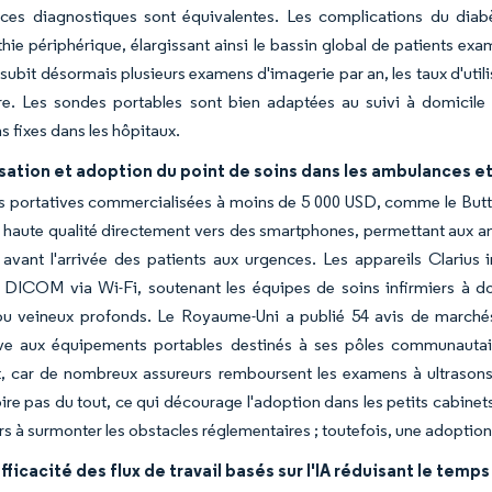
es diagnostiques sont équivalentes. Les complications du diabète
athie périphérique, élargissant ainsi le bassin global de patients e
subit désormais plusieurs examens d'imagerie par an, les taux d'util
tre. Les sondes portables sont bien adaptées au suivi à domicile
ns fixes dans les hôpitaux.
sation et adoption du point de soins dans les ambulances et
 portatives commercialisées à moins de 5 000 USD, comme le Butter
haute qualité directement vers des smartphones, permettant aux amb
avant l'arrivée des patients aux urgences. Les appareils Clarius 
n DICOM via Wi-Fi, soutenant les équipes de soins infirmiers à d
ou veineux profonds. Le Royaume-Uni a publié 54 avis de marchés 
tive aux équipements portables destinés à ses pôles communauta
, car de nombreux assureurs remboursent les examens à ultrasons
oire pas du tout, ce qui décourage l'adoption dans les petits cabin
rs à surmonter les obstacles réglementaires ; toutefois, une adoption g
fficacité des flux de travail basés sur l'IA réduisant le tem