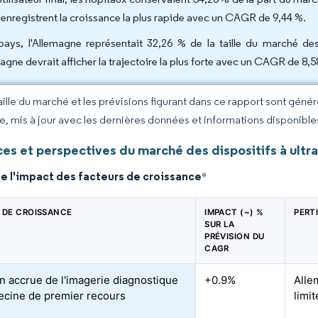
enregistrent la croissance la plus rapide avec un CAGR de 9,44 %.
pays, l'Allemagne représentait 32,26 % de la taille du marché de
pagne devrait afficher la trajectoire la plus forte avec un CAGR de 8,
taille du marché et les prévisions figurant dans ce rapport sont géné
ce, mis à jour avec les dernières données et informations disponible
es et perspectives du marché des dispositifs à ultr
e l'impact des facteurs de croissance
*
 DE CROISSANCE
IMPACT (~) %
PERT
SUR LA
PRÉVISION DU
CAGR
n accrue de l'imagerie diagnostique
+0.9%
Alle
cine de premier recours
limi