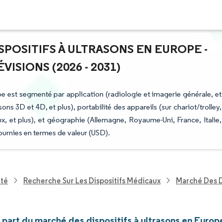
SPOSITIFS À ULTRASONS EN EUROPE -
ISIONS (2026 - 2031)
pe est segmenté par application (radiologie et imagerie générale, et
ons 3D et 4D, et plus), portabilité des appareils (sur chariot/trolley,
taux, et plus), et géographie (Allemagne, Royaume-Uni, France, Italie,
ournies en termes de valeur (USD).
nté
Recherche Sur Les Dispositifs Médicaux
Marché Des D
t part du marché des dispositifs à ultrasons en Europ