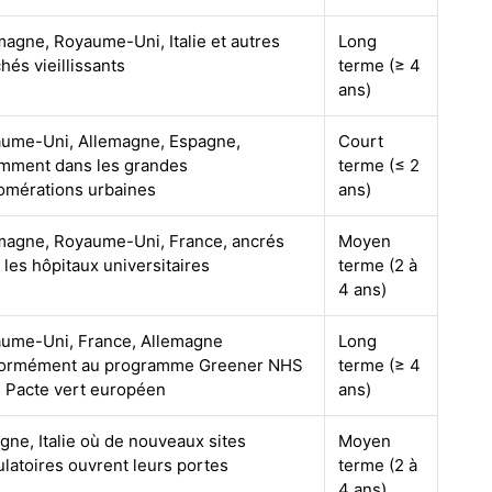
magne, Royaume-Uni, Italie et autres
Long
hés vieillissants
terme (≥ 4
ans)
ume-Uni, Allemagne, Espagne,
Court
mment dans les grandes
terme (≤ 2
omérations urbaines
ans)
magne, Royaume-Uni, France, ancrés
Moyen
 les hôpitaux universitaires
terme (2 à
4 ans)
ume-Uni, France, Allemagne
Long
ormément au programme Greener NHS
terme (≥ 4
u Pacte vert européen
ans)
gne, Italie où de nouveaux sites
Moyen
latoires ouvrent leurs portes
terme (2 à
4 ans)