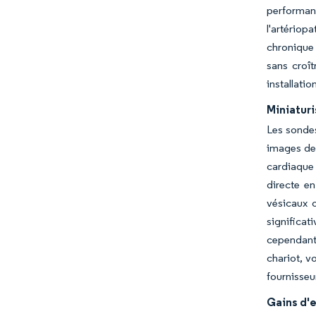
performanc
l'artériop
chronique 
sans croî
installatio
Miniaturi
Les sondes
images de 
cardiaque 
directe e
vésicaux 
significa
cependant
chariot, v
fournisseu
Gains d'e