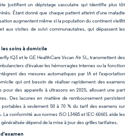
 justifient un dépistage vasculaire qui identifie plus tôt
xaminés. Étant donné que chaque patient atteint d'une maladie
isation augmentent même si la population du continent vieillit
 et aux visites de suivi communautaires, qui dépassent les
 les soins à domicile
fly iQ3 et le GE HealthCare Vscan Air SL, transmettent des
ulanciers d'évaluer les hémorragies internes ou la fonction
intègrent des mesures automatiques par IA et l'exportation
omicile qui ont besoin de réaliser rapidement des examens
pour des appareils à ultrasons en 2025, allouant une part
ires. Des lacunes en matière de remboursement persistent
 portables à seulement 50 à 70 % du tarif des examens sur
ets. La conformité aux normes ISO 13485 et IEC 60601 aide les
énéralisée dépend de la mise à jour des grilles tarifaires.
ps d'examen