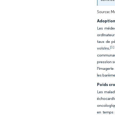
Source: Mo
Adoption
Les médec
ordinateur 
taux de p
[1]
voisins.
communaut
pression s
l'imagerie
les barème
Poids cr
Les malad
échocardi
oncologiqu
en temps r