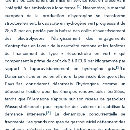
ralentit les calendriers de mise en service tout en préservant
[1]
l'intégrité des émissions à long terme.
Néanmoins, le marché
européen de la production d'hydrogène se transforme
structurellement, la capacité en hydrogène vert progressant de
25,5 % par an, portée par la baisse des coûts d'investissement
des électrolyseurs, l'élargissement des engagements
d'entreprises en faveur de la neutralité carbone et les fenêtres
de financement de type « Reconstruire en vert » qui
compensent la prime de coût de 2 à 3 EUR par kilogramme par
[2]
rapport à l'approvisionnement en hydrogène gris.
Le
Danemark riche en éolien offshore, la péninsule ibérique et les
Pays-Bas considèrent désormais l'hydrogène comme un
débouché flexible pour les énergies renouvelables écrêtées,
tandis que l'Allemagne s'appuie sur son réseau de gazoducs
Wasserstoffkernetz pour importer des volumes et stabiliser la
[3]
demande intérieure.
La dynamique concurrentielle se
fragmente : les grands groupes de gaz industriel détiennent des
avantages d'échelle sur les actifs historiques de reformage