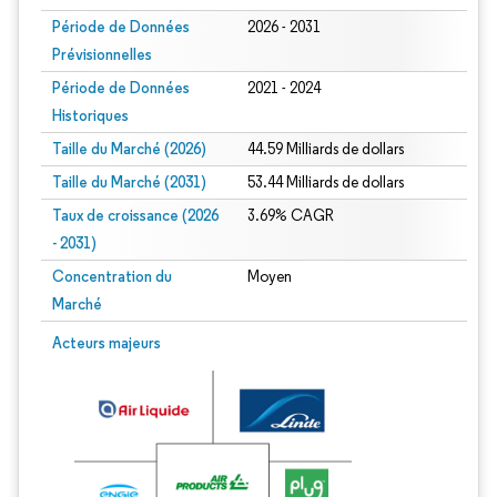
Période de Données
2026 - 2031
Prévisionnelles
Période de Données
2021 - 2024
Historiques
Taille du Marché (2026)
44.59 Milliards de dollars
Taille du Marché (2031)
53.44 Milliards de dollars
Taux de croissance (2026
3.69% CAGR
- 2031)
Concentration du
Moyen
Marché
Image © Mordor Intelligence. La réutilisation nécessite une attribution sous CC 
Acteurs majeurs