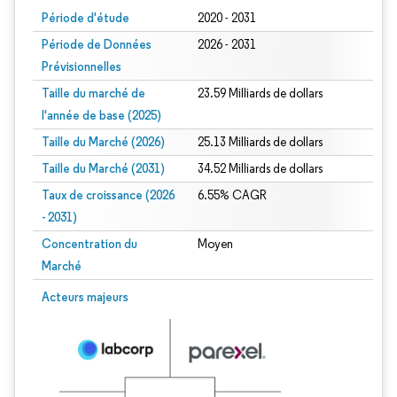
Période d'étude
2020 - 2031
Période de Données
2026 - 2031
Prévisionnelles
Taille du marché de
23.59 Milliards de dollars
l'année de base (2025)
Taille du Marché (2026)
25.13 Milliards de dollars
Taille du Marché (2031)
34.52 Milliards de dollars
Taux de croissance (2026
6.55% CAGR
- 2031)
Concentration du
Moyen
Marché
Image © Mordor Intelligence. La réutilisation nécessite une attribution sous CC 
Acteurs majeurs