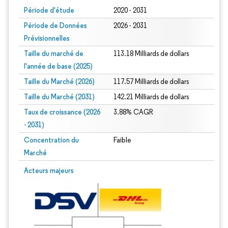
Période d'étude
2020 - 2031
Période de Données
2026 - 2031
Prévisionnelles
Taille du marché de
113.18 Milliards de dollars
l'année de base (2025)
Taille du Marché (2026)
117.57 Milliards de dollars
Taille du Marché (2031)
142.21 Milliards de dollars
Taux de croissance (2026
3.88% CAGR
- 2031)
Concentration du
Faible
Marché
Image © Mordor Intelligence. La réutilisation nécessite une attribution sous CC 
Acteurs majeurs