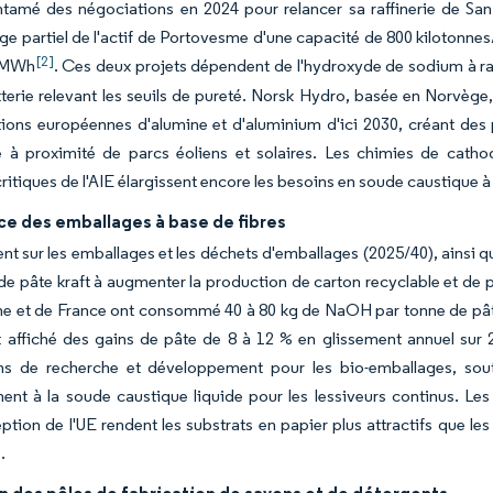
tamé des négociations en 2024 pour relancer sa raffinerie de San
e partiel de l'actif de Portovesme d'une capacité de 800 kilotonnes
[2]
/MWh
. Ces deux projets dépendent de l'hydroxyde de sodium à rai
tterie relevant les seuils de pureté. Norsk Hydro, basée en Norvège,
ions européennes d'alumine et d'aluminium d'ici 2030, créant des p
à proximité de parcs éoliens et solaires. Les chimies de catho
ritiques de l'AIE élargissent encore les besoins en soude caustique à
ce des emballages à base de fibres
nt sur les emballages et les déchets d'emballages (2025/40), ainsi q
 de pâte kraft à augmenter la production de carton recyclable et de 
e et de France ont consommé 40 à 80 kg de NaOH par tonne de pâte 
 affiché des gains de pâte de 8 à 12 % en glissement annuel sur 
ns de recherche et développement pour les bio-emballages, sout
ent à la soude caustique liquide pour les lessiveurs continus. Les
ption de l'UE rendent les substrats en papier plus attractifs que les
.