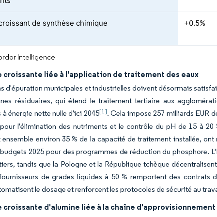
nts
croissant de synthèse chimique
+0.5%
rdor Intelligence
roissante liée à l'application de traitement des eaux
ns d'épuration municipales et industrielles doivent désormais satisfair
nes résiduaires, qui étend le traitement tertiaire aux agglomérat
[1]
 à énergie nette nulle d'ici 2045
. Cela impose 257 milliards EUR de
pour l'élimination des nutriments et le contrôle du pH de 15 à 20 
 ensemble environ 35 % de la capacité de traitement installée, ont 
 budgets 2025 pour des programmes de réduction du phosphore. L'Es
tiers, tandis que la Pologne et la République tchèque décentralisent
 fournisseurs de grades liquides à 50 % remportent des contrats 
tomatisent le dosage et renforcent les protocoles de sécurité au trava
croissante d'alumine liée à la chaîne d'approvisionnement 