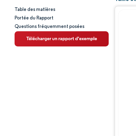
Table des matières
Taille et part de marché
Portée du Rapport
Questions fréquemment posées
Analyse du marché
Tendances et perspectives
Analyse des segments
Analyse géographique
Paysage concurrentiel
Acteurs majeurs
Évolutions de l'industrie