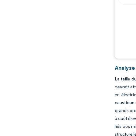
Analyse
La taille 
devrait at
en électri
caustique 
grands pro
à coût élev
liés aux m
structurel