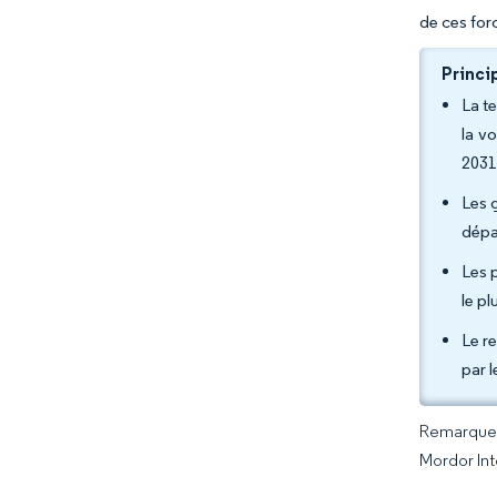
de ces for
Princi
La t
la v
2031
Les 
dépa
Les 
le pl
Le r
par 
Remarque :
Mordor Int