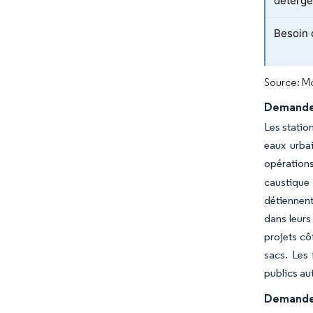
déterge
Besoin 
Source: Mo
Demande c
Les statio
eaux urbai
opérations
caustique 
détiennent
dans leurs
projets cô
sacs. Les
publics au
Demande 