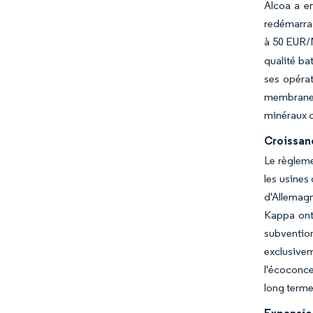
Alcoa a en
redémarrag
à 50 EUR
qualité ba
ses opérat
membrane 
minéraux c
Croissan
Le règleme
les usines
d'Allemagn
Kappa ont
subventio
exclusivem
l'écoconce
long terme