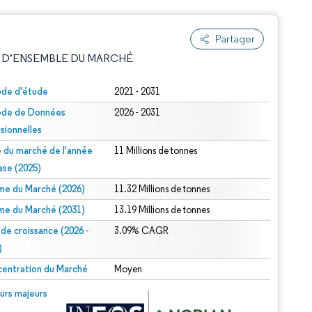
Partager
 D’ENSEMBLE DU MARCHÉ
ode d'étude
2021 - 2031
ode de Données
2026 - 2031
isionnelles
le du marché de l'année
11 Millions de tonnes
ase (2025)
me du Marché (2026)
11.32 Millions de tonnes
e attribution sous CC BY 4.0.
me du Marché (2031)
13.19 Millions de tonnes
 de croissance (2026 -
3.09% CAGR
)
entration du Marché
Moyen
© Mordor Intelligence. La réutilisation nécessite une attribution sous CC BY 4.0.
urs majeurs