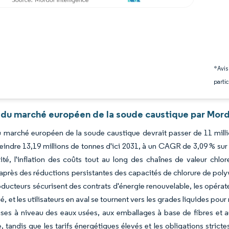
*Avis
partic
 du marché européen de la soude caustique par Mord
du marché européen de la soude caustique devrait passer de 11 mill
teindre 13,19 millions de tonnes d'ici 2031, à un CAGR de 3,09 % su
cité, l'inflation des coûts tout au long des chaînes de valeur chlor
après des réductions persistantes des capacités de chlorure de polyv
ducteurs sécurisent des contrats d'énergie renouvelable, les opérate
é, et les utilisateurs en aval se tournent vers les grades liquides pou
ises à niveau des eaux usées, aux emballages à base de fibres et a
le, tandis que les tarifs énergétiques élevés et les obligations st