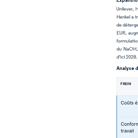
Expansio
Unilever, 
Henkel a i
de déterge
EUR, augme
formulatio
du NaOH, e
d'ici 2028.
Analyse d
FREIN
Coûts é
Conform
travail