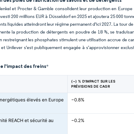
n des pôles de fabrication de savons et de détergents
Henkel et Procter & Gamble consolident leur production en Europe 
nvesti 200 millions EUR à Düsseldorf en 2025 et ajoutera 25 000 to
nts liquides atteindront leur régime permanent d'ici 2027. La tour
nte la production de détergents en poudre de 18 %, se traduisant
n restreignant les phosphates stimulent une utilisation accrue de c
t Unilever s'est publiquement engagée à s'approvisionner exclusi
e l'impact des freins
*
(~) % D'IMPACT SUR LES
PRÉVISIONS DE CAGR
nergétiques élevés en Europe
−0.8%
ité REACH et sécurité au
−0.2%