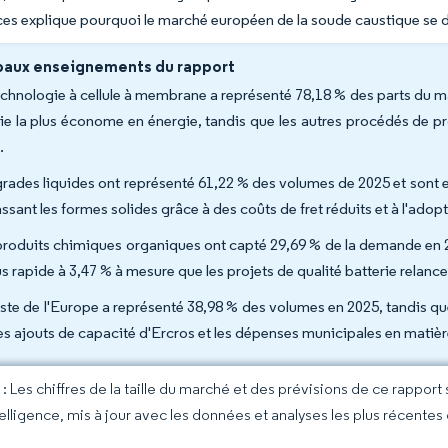
ces explique pourquoi le marché européen de la soude caustique se dé
paux enseignements du rapport
echnologie à cellule à membrane a représenté 78,18 % des parts du 
oie la plus économe en énergie, tandis que les autres procédés de 
.
grades liquides ont représenté 61,22 % des volumes de 2025 et sont
ssant les formes solides grâce à des coûts de fret réduits et à l'adop
produits chimiques organiques ont capté 29,69 % de la demande en 20
us rapide à 3,47 % à mesure que les projets de qualité batterie relancent
este de l'Europe a représenté 38,98 % des volumes en 2025, tandis q
les ajouts de capacité d'Ercros et les dépenses municipales en matiè
 Les chiffres de la taille du marché et des prévisions de ce rapport
elligence, mis à jour avec les données et analyses les plus récentes