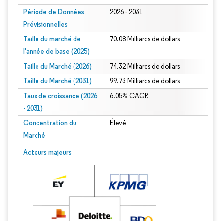
Période de Données
2026 - 2031
Prévisionnelles
Taille du marché de
70.08 Milliards de dollars
l'année de base (2025)
Taille du Marché (2026)
74.32 Milliards de dollars
Taille du Marché (2031)
99.73 Milliards de dollars
Taux de croissance (2026
6.05% CAGR
- 2031)
Concentration du
Élevé
Marché
Image © Mordor Intelligence. La réutilisation nécessite une attribution sous CC 
Acteurs majeurs