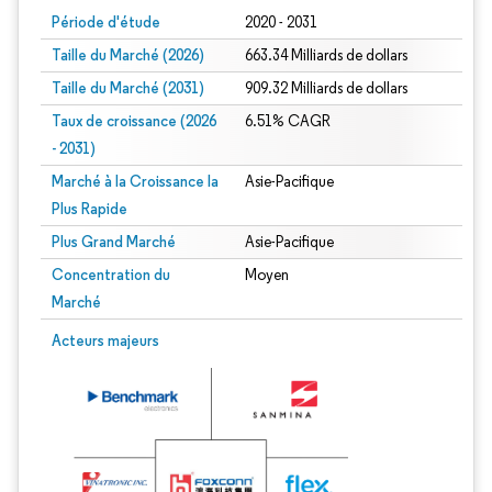
Période d'étude
2020 - 2031
Taille du Marché (2026)
663.34 Milliards de dollars
Taille du Marché (2031)
909.32 Milliards de dollars
Taux de croissance (2026
6.51% CAGR
- 2031)
Marché à la Croissance la
Asie-Pacifique
Plus Rapide
Plus Grand Marché
Asie-Pacifique
Concentration du
Moyen
Marché
Image © Mordor Intelligence. La réutilisation nécessite une attribution sous CC 
Acteurs majeurs