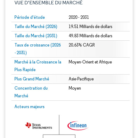
VUE D’ENSEMBLE DU MARCHÉ
Période d'étude
2020 - 2031
Taille du Marché (2026)
19.51 Milliards de dollars
Taille du Marché (2031)
49.83 Milliards de dollars
Taux de croissance (2026
20.63% CAGR
- 2031)
Marché à la Croissance la
Moyen-Orient et Afrique
Plus Rapide
Plus Grand Marché
Asie-Pacifique
Concentration du
Moyen
Marché
Image © Mordor Intelligence. La réutilisation nécessite une attribution sous CC 
Acteurs majeurs