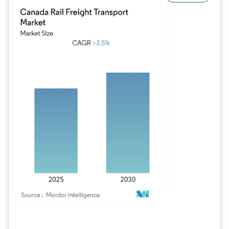
Image © Mordor Intelligence. La réutilisation nécessite une attribution sous CC BY