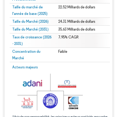
Taille du marché de
22.52 Milliards de dollars
l'année de base (2025)
Taille du Marché (2026)
24.31 Milliards de dollars
Taille du Marché (2031)
35.63 Milliards de dollars
Taux de croissance (2026
7.95% CAGR
- 2031)
Concentration du
Faible
Marché
Image © Mordor Intelligence. La réutilisation nécessite une attribution sous CC 
Acteurs majeurs
*Avis de non-responsabilité : les principaux acteurs sont triés sans ordre