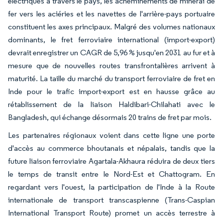
électriques à travers le pays, les acheminements de minerai de
fer vers les aciéries et les navettes de l'arrière-pays portuaire
constituent les axes principaux. Malgré des volumes nationaux
dominants, le fret ferroviaire international (import-export)
devrait enregistrer un CAGR de 5,96 % jusqu'en 2031 au fur et à
mesure que de nouvelles routes transfrontalières arrivent à
maturité. La taille du marché du transport ferroviaire de fret en
Inde pour le trafic import-export est en hausse grâce au
rétablissement de la liaison Haldibari-Chilahati avec le
Bangladesh, qui échange désormais 20 trains de fret par mois.
Les partenaires régionaux voient dans cette ligne une porte
d'accès au commerce bhoutanais et népalais, tandis que la
future liaison ferroviaire Agartala-Akhaura réduira de deux tiers
le temps de transit entre le Nord-Est et Chattogram. En
regardant vers l'ouest, la participation de l'Inde à la Route
internationale de transport transcaspienne (Trans-Caspian
International Transport Route) promet un accès terrestre à