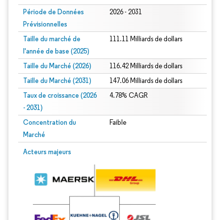
Période de Données
2026 - 2031
Prévisionnelles
Taille du marché de
111.11 Milliards de dollars
l'année de base (2025)
Taille du Marché (2026)
116.42 Milliards de dollars
Taille du Marché (2031)
147.06 Milliards de dollars
Taux de croissance (2026
4.78% CAGR
- 2031)
Concentration du
Faible
Marché
Image © Mordor Intelligence. La réutilisation nécessite une attribution sous CC 
Acteurs majeurs