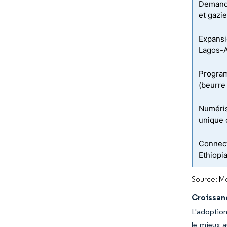
Demande 
et gazi
Expansi
Lagos-
Program
(beurre 
Numéris
unique 
Connecti
Ethiopi
Source: Mo
Croissan
L'adoption
le mieux a