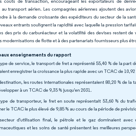
es coûts de transaction, encourageant les exportateurs de denré
au transport aérien. Les compagnies aériennes ajoutent des avions
dre à la demande croissante des expéditeurs du secteur de la santé
uveaux entrants soulignent la rapidité avec laquelle la pression tarif
es des prix du carburéacteur et la volatilité des devises restent de
s modernisations de flotte et à des partenariats fournisseurs plus étr
paux enseignements du rapport
type de service, le transport de fret a représenté 55,40 % de la part 
aient enregistrer la croissance la plus rapide avec un TCAC de 10,92
destination, les routes internationales représentaient 80,20 % de la t
évelopper à un TCAC de 9,35 % jusqu'en 2031.
type de transporteur, le fret en soute représentait 53,60 % du tra
cher le TCAC le plus élevé de 9,85 % au cours de la période de prévisi
secteur d'utilisation final, le pétrole et le gaz dominaient ave
maceutiques et les soins de santé présentent les meilleures pers
.