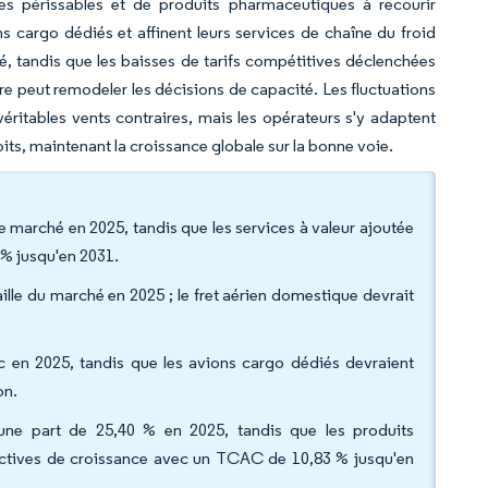
es périssables et de produits pharmaceutiques à recourir
 cargo dédiés et affinent leurs services de chaîne du froid
, tandis que les baisses de tarifs compétitives déclenchées
aire peut remodeler les décisions de capacité. Les fluctuations
 véritables vents contraires, mais les opérateurs s'y adaptent
oits, maintenant la croissance globale sur la bonne voie.
de marché en 2025, tandis que les services à valeur ajoutée
 % jusqu'en 2031.
aille du marché en 2025 ; le fret aérien domestique devrait
fic en 2025, tandis que les avions cargo dédiés devraient
on.
c une part de 25,40 % en 2025, tandis que les produits
pectives de croissance avec un TCAC de 10,83 % jusqu'en