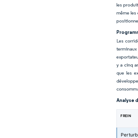
les produi
même les e
positionne
Programme
Les corri
terminaux
exportateu
y a cinq a
que les ex
développe
consommat
Analyse d
FREIN
Perturb