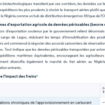
ts biotechnologiques transitent par ces corridors, les données sur 
xpéditeurs les plus prudents à choisir le transport aérien plutôt que
 le Nigéria comme un hub de distribution émergent en Afrique de l'O
s d'exportation agricole de denrées périssables (beurre de 
dors d'exportation soutenus par le gouvernement relient désormai
 cargo de Lagos, réduisant les temps d'immobilisation des produi
rs ont commencé à négocier des accords saisonniers de réservation d'
ns. Tout indique que les denrées périssables transportées par avion 
péditions maritimes équivalentes, encourageant les agriculteurs 
ment diversifie également le marché du fret aérien au Nigéri
ion entrants.
e l'impact des freins
*
(
T
ations chroniques de l'approvisionnement en carburant
–