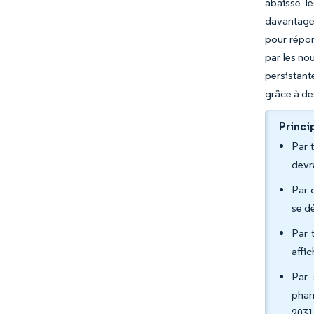
abaisse l
davantage 
pour répon
par les no
persistant
grâce à de
Princi
Par 
devr
Par 
se d
Par 
affi
Par 
phar
2031