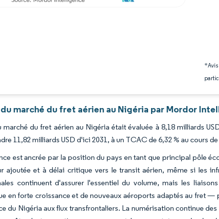
*Avis
partic
du marché du fret aérien au Nigéria par Mordor Inte
du marché du fret aérien au Nigéria était évaluée à 8,18 milliards U
ndre 11,82 milliards USD d'ici 2031, à un TCAC de 6,32 % au cours de
nce est ancrée par la position du pays en tant que principal pôle éc
ur ajoutée et à délai critique vers le transit aérien, même si les i
onales continuent d'assurer l'essentiel du volume, mais les lia
ue en forte croissance et de nouveaux aéroports adaptés au fret — 
 du Nigéria aux flux transfrontaliers. La numérisation continue de