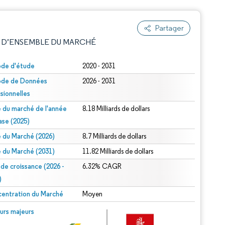
Partager
 D’ENSEMBLE DU MARCHÉ
ode d'étude
2020 - 2031
ode de Données
2026 - 2031
isionnelles
le du marché de l'année
8.18 Milliards de dollars
ase (2025)
le du Marché (2026)
8.7 Milliards de dollars
e attribution sous CC BY 4.0.
le du Marché (2031)
11.82 Milliards de dollars
 de croissance (2026 -
6.32% CAGR
)
entration du Marché
Moyen
© Mordor Intelligence. La réutilisation nécessite une attribution sous CC BY 4.0.
urs majeurs