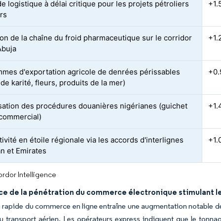
logistique à délai critique pour les projets pétroliers
+1.
ers
on de la chaîne du froid pharmaceutique sur le corridor
+1.
Abuja
mes d'exportation agricole de denrées périssables
+0
de karité, fleurs, produits de la mer)
ation des procédures douanières nigérianes (guichet
+1.
commercial)
vité en étoile régionale via les accords d'interlignes
+1.
an et Emirates
rdor Intelligence
ce de la pénétration du commerce électronique stimulant le
 rapide du commerce en ligne entraîne une augmentation notable des 
u transport aérien. Les opérateurs express indiquent que le tonn