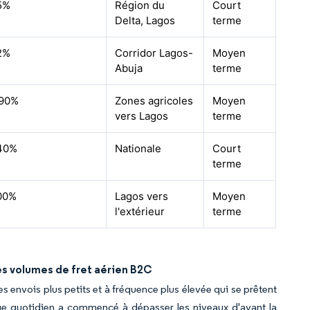
5%
Région du
Court
Delta, Lagos
terme
2%
Corridor Lagos-
Moyen
Abuja
terme
.90%
Zones agricoles
Moyen
vers Lagos
terme
40%
Nationale
Court
terme
00%
Lagos vers
Moyen
l'extérieur
terme
s volumes de fret aérien B2C
envois plus petits et à fréquence plus élevée qui se prêtent
age quotidien a commencé à dépasser les niveaux d'avant la