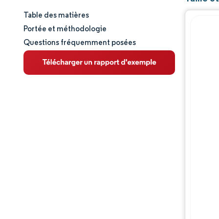
Table des matières
Taille et part de marché
Portée et méthodologie
Questions fréquemment posées
Analyse du marché
Tendances et perspectives
Analyse des segments
Analyse géographique
Paysage concurrentiel
Acteurs majeurs
Évolutions de l'industrie