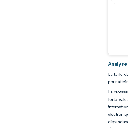
Analyse 
La taille 
pour attei
La croissa
forte vale
internati
électroniq
dépendance