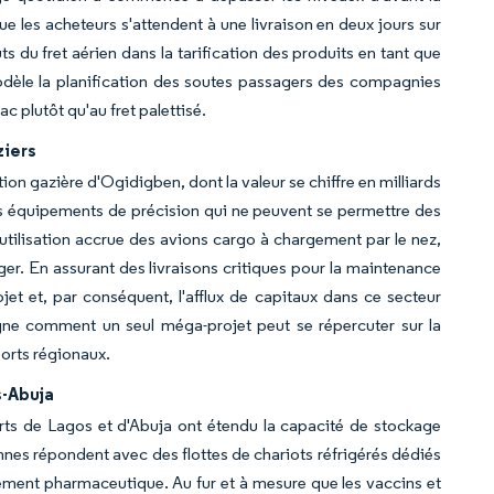
 les acheteurs s'attendent à une livraison en deux jours sur
s du fret aérien dans la tarification des produits en tant que
èle la planification des soutes passagers des compagnies
c plutôt qu'au fret palettisé.
ziers
ion gazière d'Ogidigben, dont la valeur se chiffre en milliards
es équipements de précision qui ne peuvent se permettre des
utilisation accrue des avions cargo à chargement par le nez,
ger. En assurant des livraisons critiques pour la maintenance
ojet et, par conséquent, l'afflux de capitaux dans ce secteur
igne comment un seul méga-projet peut se répercuter sur la
orts régionaux.
s-Abuja
rts de Lagos et d'Abuja ont étendu la capacité de stockage
ennes répondent avec des flottes de chariots réfrigérés dédiés
itement pharmaceutique. Au fur et à mesure que les vaccins et