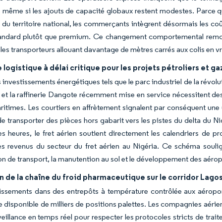
même si les ajouts de capacité globaux restent modestes. Parce que
 du territoire national, les commerçants intègrent désormais les coût
tandard plutôt que premium. Ce changement comportemental remod
les transporteurs allouant davantage de mètres carrés aux colis en vra
ogistique à délai critique pour les projets pétroliers et ga
 investissements énergétiques tels que le parc industriel de la révolut
, et la raffinerie Dangote récemment mise en service nécessitent d
ritimes. Les courtiers en affrètement signalent par conséquent une 
e transporter des pièces hors gabarit vers les pistes du delta du Ni
s heures, le fret aérien soutient directement les calendriers de pr
les revenus du secteur du fret aérien au Nigéria. Ce schéma soul
 de transport, la manutention au sol et le développement des aérop
 de la chaîne du froid pharmaceutique sur le corridor Lago
tissements dans des entrepôts à température contrôlée aux aéropo
ue disponible de milliers de positions palettes. Les compagnies aéri
veillance en temps réel pour respecter les protocoles stricts de tra