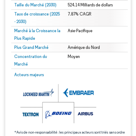
Taille du Marché (2030)
524.14 Milliards de dollars
Taux de croissance (2025
7.87% CAGR
- 2030)
Marché à la Croissance la
Asie-Pacifique
Plus Rapide
Plus Grand Marché
Amérique du Nord
Concentration du
Moyen
Marché
Image © Mordor Intelligence. La réutilisation nécessite une attribution sous CC 
Acteurs majeurs
*Avis de non-responsabilité : les principaux acteurs sont triés sans ordre