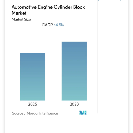
Image © Mordor Intelligence. La réutilisation nécessite une attribution sous CC BY