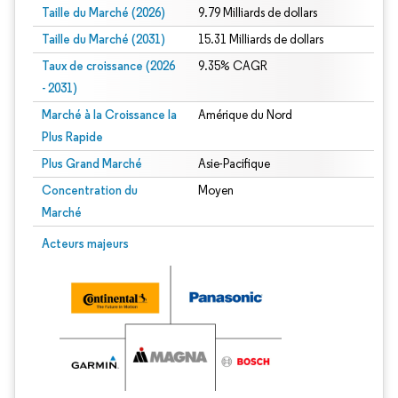
Taille du Marché (2026)
9.79 Milliards de dollars
Taille du Marché (2031)
15.31 Milliards de dollars
Taux de croissance (2026
9.35% CAGR
- 2031)
Marché à la Croissance la
Amérique du Nord
Plus Rapide
Plus Grand Marché
Asie-Pacifique
Concentration du
Moyen
Marché
Image © Mordor Intelligence. La réutilisation nécessite une attribution sous CC 
Acteurs majeurs