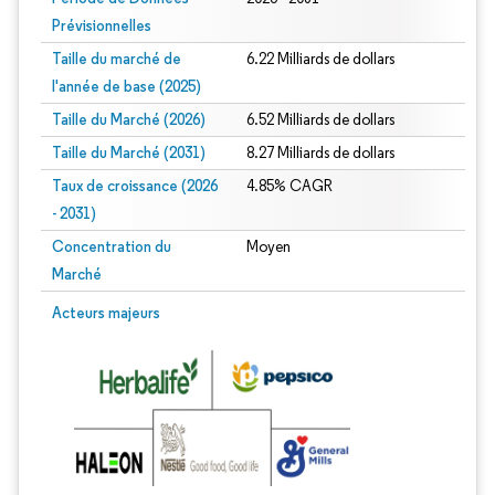
Prévisionnelles
Taille du marché de
6.22 Milliards de dollars
l'année de base (2025)
Taille du Marché (2026)
6.52 Milliards de dollars
Taille du Marché (2031)
8.27 Milliards de dollars
Taux de croissance (2026
4.85% CAGR
- 2031)
Concentration du
Moyen
Marché
Image © Mordor Intelligence. La réutilisation nécessite une attribution sous CC 
Acteurs majeurs