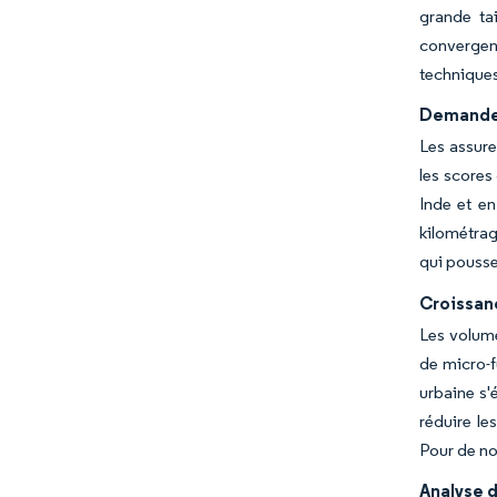
grande ta
convergenc
techniques
Demande 
Les assure
les scores
Inde et en
kilométrag
qui pousse
Croissanc
Les volume
de micro-f
urbaine s'
réduire le
Pour de no
Analyse d