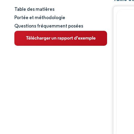
Table des matières
Taille et part de marché
Portée et méthodologie
Questions fréquemment posées
Analyse du marché
Tendances et perspectives
Analyse des segments
Analyse géographique
Paysage réglementaire
Analyse de la chaîne de valeur
Paysage concurrentiel
Acteurs majeurs