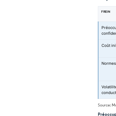
FREIN
Préoccu
confide
Coût in
Normes 
Volatil
conduct
Source: Mo
Préoccup