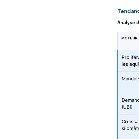
Tendanc
Analyse 
MOTEUR
Prolifé
les équ
Mandats
Demande
(UBI)
Croissa
kilomèt