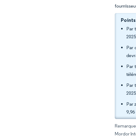
fournisseu
Points
Par 
2025
Par 
devr
Par 
télé
Par 
2025
Par 
9,96
Remarque :
Mordor Int