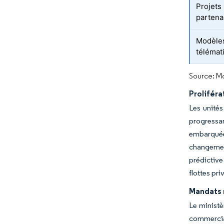
Projets 
partena
Modèles
télémat
Source: Mo
Proliféra
Les unités
progressan
embarquées
changement
prédictive
flottes pr
Mandats r
Le ministè
commerciau