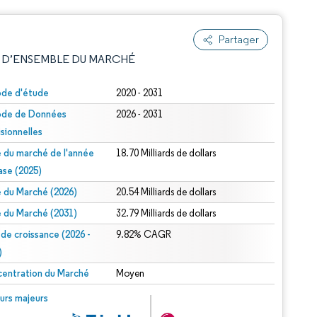
Partager
 D’ENSEMBLE DU MARCHÉ
ode d'étude
2020 - 2031
ode de Données
2026 - 2031
isionnelles
le du marché de l'année
18.70 Milliards de dollars
ase (2025)
le du Marché (2026)
20.54 Milliards de dollars
e attribution sous CC BY 4.0.
le du Marché (2031)
32.79 Milliards de dollars
 de croissance (2026 -
9.82% CAGR
)
entration du Marché
Moyen
© Mordor Intelligence. La réutilisation nécessite une attribution sous CC BY 4.0.
urs majeurs