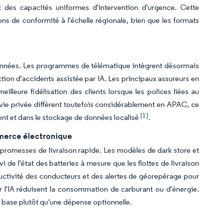
t des capacités uniformes d'intervention d'urgence. Cette
s de conformité à l'échelle régionale, bien que les formats
données. Les programmes de télématique intègrent désormais
ction d'accidents assistée par IA. Les principaux assureurs en
eilleure fidélisation des clients lorsque les polices liées au
la vie privée diffèrent toutefois considérablement en APAC, ce
[1]
nt et dans le stockage de données localisé
.
mmerce électronique
 promesses de livraison rapide. Les modèles de dark store et
 de l'état des batteries à mesure que les flottes de livraison
oductivité des conducteurs et des alertes de géorepérage pour
sur l'IA réduisent la consommation de carburant ou d'énergie.
 base plutôt qu'une dépense optionnelle.