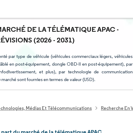
MARCHÉ DE LA TÉLÉMATIQUE APAC -
ISIONS (2026 - 2031)
nté par type de véhicule (véhicules commerciaux légers, véhicules
âblé en post-équipement, dongle OBD-II en post-équipement), par
 infodivertissement, et plus), par technologie de communication
du marché sont fournies en termes de valeur (USD).
echnologies, Médias Et Télécommunications
Recherche En V
et part du marché de la télématique APAC