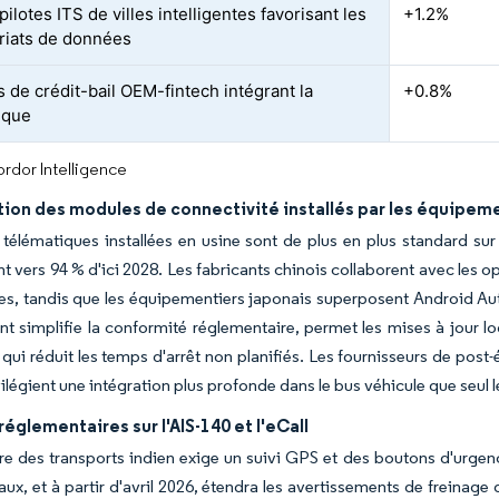
pilotes ITS de villes intelligentes favorisant les
+1.2%
riats de données
 de crédit-bail OEM-fintech intégrant la
+0.8%
ique
rdor Intelligence
tion des modules de connectivité installés par les équipem
 télématiques installées en usine sont de plus en plus standard sur
t vers 94 % d'ici 2028. Les fabricants chinois collaborent avec les 
, tandis que les équipementiers japonais superposent Android Auto
 simplifie la conformité réglementaire, permet les mises à jour log
 qui réduit les temps d'arrêt non planifiés. Les fournisseurs de post-
ivilégient une intégration plus profonde dans le bus véhicule que seul
églementaires sur l'AIS-140 et l'eCall
re des transports indien exige un suivi GPS et des boutons d'urge
x, et à partir d'avril 2026, étendra les avertissements de freinag