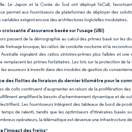
ille. Le Japon et la Corée du Sud ont déployé l'eCall, favorisan
e permet aux fournisseurs de plateformes de déployer des solution
 variables exigent encore des architectures logicielles modulaires.
croissante d'assurance basée sur l'usage (UBI)
urs passent de la démographie au calcul des primes basé sur les 
 de freinage brusque, les ratios de conduite nocturne et la reconstru
 Australie signalent des ratios sinistres-primes plus faibles et une m
e remplacent les primes forfaitaires. Les lois sur la protection de 
 les assureurs à investir dans des modules de gestion du consenteme
e des flottes de livraison du dernier kilomètre pour le co
s de colis continuent d'augmenter en raison de la prolifération des
ulfillment amplifient le besoin d'acheminement dynamique et de suivi
électrifient. Les fournisseurs intègrent des tableaux de bord de pr
s temps de ralenti, tandis que les optimiseurs d'itinéraires basés 
mbreux opérateurs, la télématique est devenue une infrastructure de
e l'impact des freins
*