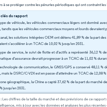
rs à se protéger contre les pénuries périodiques qui ont contraint les 
 clés du rapport
type de véhicule, les véhicules commerciaux légers ont dominé ave
, tandis que les véhicules commerciaux moyens et lourds devraient 
canal, les solutions intégrées OEM ont détenu 41,89 % de la part de
aient s'accélérer à un TCAC de 10,02 % jusqu'en 2031.
type de service, le suivi de flotte et d'actifs a représenté 36,12 % d
matique d'assurance devrait progresser à un TCAC de 11,02 % duran
technologie de communication, le GNSS/GPS a conservé 48,11 % de l
, mais le DSRC/C-V2X est en passe d'atteindre un TCAC de 12,08 % 
zone géographique, la Chine a capté 37,62 % de la part du marché 
 % jusqu'en 2031.
 Les chiffres de la taille du marché et des prévisions de ce rapport
elligence, mis à jour avec les données et analyses les plus récentes