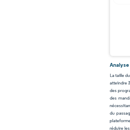
Opportunités et perspectives
Évolutions de l'industrie
Analyse
La taille 
atteindre 
des progra
des manda
nécessitant
du passage
plateforme
réduire le