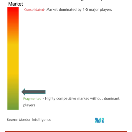
Image © Mordor Intelligence. La réutilisation nécessite une attribution sous CC BY 4.