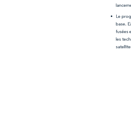
lanceme
Le prog
base. E
fusées 
les tec
satellit