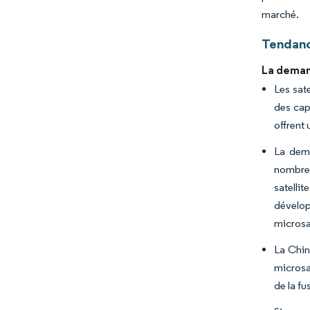
marché.
Tendanc
La demand
Les sat
des cap
offrent
La dema
nombre 
satelli
dévelop
microsat
La Chin
microsa
de la f