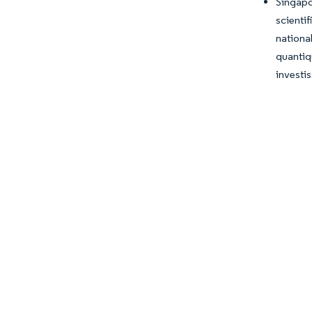
Singapo
scienti
nationa
quantiq
investis