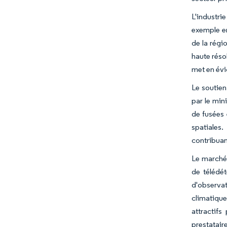
L'industri
exemple em
de la régi
haute réso
met en évi
Le soutien
par le min
de fusées 
spatiales.
contribuan
Le marché 
de télédét
d'observat
climatique
attractifs
prestatair