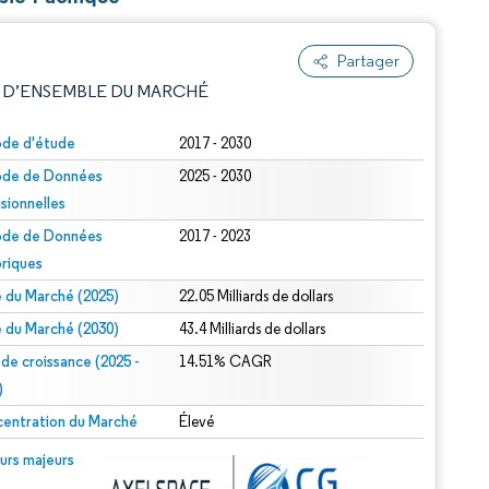
Partager
 D’ENSEMBLE DU MARCHÉ
ode d'étude
2017 - 2030
ode de Données
2025 - 2030
isionnelles
ode de Données
2017 - 2023
oriques
le du Marché (2025)
22.05 Milliards de dollars
e attribution sous CC BY 4.0.
le du Marché (2030)
43.4 Milliards de dollars
 de croissance (2025 -
14.51% CAGR
)
entration du Marché
Élevé
© Mordor Intelligence. La réutilisation nécessite une attribution sous CC BY 4.0.
urs majeurs