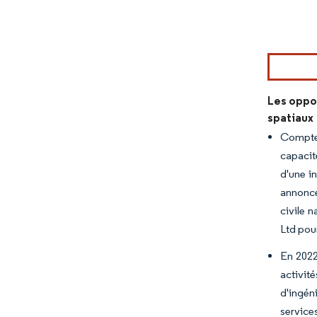
Image © Mord
Les oppo
spatiaux
Compte 
capacit
d'une in
annoncé
civile 
Ltd pour
En 2022
activit
d'ingén
service