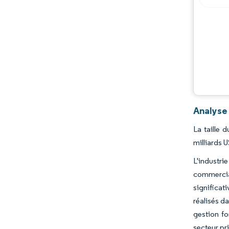
Analyse 
La taille 
milliards 
L'industri
commercia
significat
réalisés d
gestion fo
secteur pr