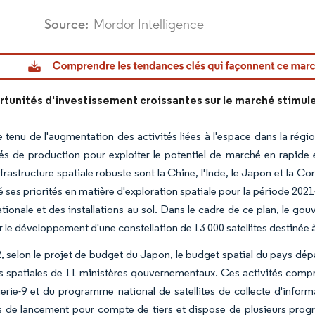
or Intelligence. La réutilisation nécessite une attribution sous CC BY 4.0.
rtunités d'investissement croissantes sur le marché stimu
tenu de l'augmentation des activités liées à l'espace dans la région 
és de production pour exploiter le potentiel de marché en rapide
frastructure spatiale robuste sont la Chine, l'Inde, le Japon et la C
 ses priorités en matière d'exploration spatiale pour la période 2021
nationale et des installations au sol. Dans le cadre de ce plan, le 
 le développement d'une constellation de 13 000 satellites destinée à 
, selon le projet de budget du Japon, le budget spatial du pays dépa
és spatiales de 11 ministères gouvernementaux. Ces activités compr
ierie-9 et du programme national de satellites de collecte d'infor
s de lancement pour compte de tiers et dispose de plusieurs pr