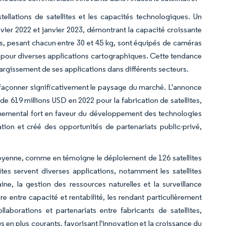
llations de satellites et les capacités technologiques. Un
nvier 2022 et janvier 2023, démontrant la capacité croissante
ites, pesant chacun entre 30 et 45 kg, sont équipés de caméras
 pour diverses applications cartographiques. Cette tendance
élargissement de ses applications dans différents secteurs.
 façonner significativement le paysage du marché. L'annonce
e 619 millions USD en 2022 pour la fabrication de satellites,
rnemental fort en faveur du développement des technologies
vation et créé des opportunités de partenariats public-privé,
moyenne, comme en témoigne le déploiement de 126 satellites
tes servent diverses applications, notamment les satellites
ine, la gestion des ressources naturelles et la surveillance
re entre capacité et rentabilité, les rendant particulièrement
aborations et partenariats entre fabricants de satellites,
s en plus courants, favorisant l'innovation et la croissance du