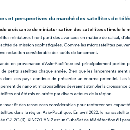
es et perspectives du marché des satellites de télé
e croissante de miniaturisation des satellites stimule le 
ellites miniatures tirent parti des avancées en matière de calcul, d'
acités de mission sophistiquées. Comme les microsatellites peuvent 
 une réduction considérable des coûts de lancement.
nde en provenance d'Asie-Pacifique est principalement portée par 
de petits satellites chaque année. Bien que les lancements aient 
tes dans ces pays continue de présenter un énorme potentiel. Les i
pement de nano et microsatellites devraient stimuler la croissance 
ellites ont été mis en orbite par divers acteurs de la région.
e investit des ressources considérables pour renforcer ses capacité
tellites dans la région Asie-Pacifique. En avril 2022, le nanosatelli
usée CZ-2C (3). XINGYUAN-2 est un CubeSat de télédétection 6U pesa