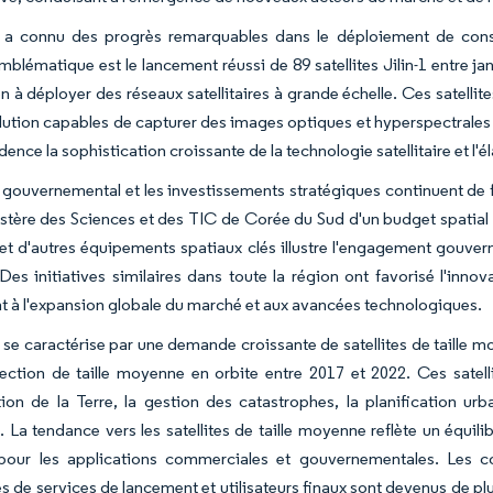
e a connu des progrès remarquables dans le déploiement de conste
blématique est le lancement réussi de 89 satellites Jilin-1 entre ja
on à déployer des réseaux satellitaires à grande échelle. Ces satell
lution capables de capturer des images optiques et hyperspectrales
dence la sophistication croissante de la technologie satellitaire et l'
 gouvernemental et les investissements stratégiques continuent de
istère des Sciences et des TIC de Corée du Sud d'un budget spatial d
et d'autres équipements spatiaux clés illustre l'engagement gouve
 Des initiatives similaires dans toute la région ont favorisé l'inno
t à l'expansion globale du marché et aux avancées technologiques.
se caractérise par une demande croissante de satellites de taille 
ection de taille moyenne en orbite entre 2017 et 2022. Ces satelli
ion de la Terre, la gestion des catastrophes, la planification urba
. La tendance vers les satellites de taille moyenne reflète un équilib
 pour les applications commerciales et gouvernementales. Les coll
es de services de lancement et utilisateurs finaux sont devenus de plu