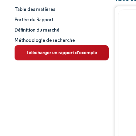
Table des matières
Aperçu du marché
Portée du Rapport
Analyse du marché
Définition du marché
Méthodologie de recherche
Principales tendances du marché
Analyse des segments
Paysage concurrentiel
Acteurs majeurs
Évolutions de l'industrie