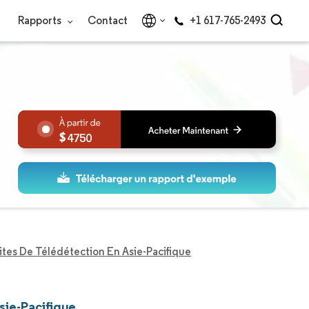
Rapports
Contact
+1 617-765-2493
4750
ites De Télédétection En Asie-Pacifique
sie-Pacifique