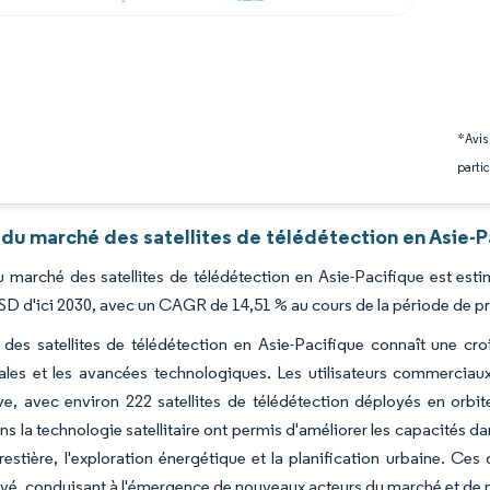
*Avis
partic
du marché des satellites de télédétection en Asie-P
du marché des satellites de télédétection en Asie-Pacifique est est
USD d'ici 2030, avec un CAGR de 14,51 % au cours de la période de p
e des satellites de télédétection en Asie-Pacifique connaît une cr
les et les avancées technologiques. Les utilisateurs commerciau
ive, avec environ 222 satellites de télédétection déployés en orb
ans la technologie satellitaire ont permis d'améliorer les capacités d
restière, l'exploration énergétique et la planification urbaine. C
ivé, conduisant à l'émergence de nouveaux acteurs du marché et de m