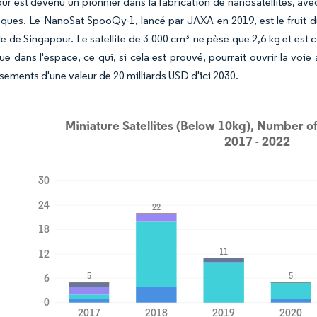
ur est devenu un pionnier dans la fabrication de nanosatellites, a
fiques. Le NanoSat SpooQy-1, lancé par JAXA en 2019, est le fruit 
le de Singapour. Le satellite de 3 000 cm³ ne pèse que 2,6 kg et es
ue dans l'espace, ce qui, si cela est prouvé, pourrait ouvrir la vo
sements d'une valeur de 20 milliards USD d'ici 2030.