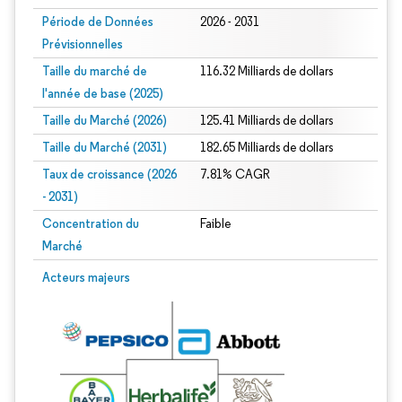
Période de Données
2026 - 2031
Prévisionnelles
Taille du marché de
116.32 Milliards de dollars
l'année de base (2025)
Taille du Marché (2026)
125.41 Milliards de dollars
Taille du Marché (2031)
182.65 Milliards de dollars
Taux de croissance (2026
7.81% CAGR
- 2031)
Concentration du
Faible
Marché
Image © Mordor Intelligence. La réutilisation nécessite une attribution sous CC 
Acteurs majeurs