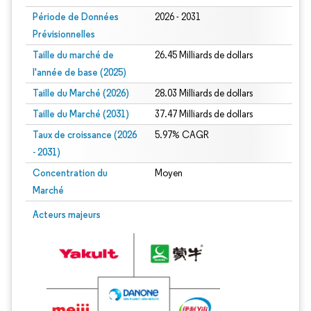
Période de Données
2026 - 2031
Prévisionnelles
Taille du marché de
26.45 Milliards de dollars
l'année de base (2025)
Taille du Marché (2026)
28.03 Milliards de dollars
Taille du Marché (2031)
37.47 Milliards de dollars
Taux de croissance (2026
5.97% CAGR
- 2031)
Concentration du
Moyen
Marché
Image © Mordor Intelligence. La réutilisation nécessite une attribution sous CC 
Acteurs majeurs