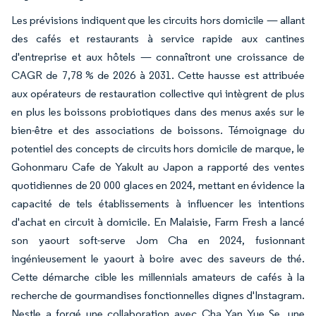
Les prévisions indiquent que les circuits hors domicile — allant
des cafés et restaurants à service rapide aux cantines
d'entreprise et aux hôtels — connaîtront une croissance de
CAGR de 7,78 % de 2026 à 2031. Cette hausse est attribuée
aux opérateurs de restauration collective qui intègrent de plus
en plus les boissons probiotiques dans des menus axés sur le
bien-être et des associations de boissons. Témoignage du
potentiel des concepts de circuits hors domicile de marque, le
Gohonmaru Cafe de Yakult au Japon a rapporté des ventes
quotidiennes de 20 000 glaces en 2024, mettant en évidence la
capacité de tels établissements à influencer les intentions
d'achat en circuit à domicile. En Malaisie, Farm Fresh a lancé
son yaourt soft-serve Jom Cha en 2024, fusionnant
ingénieusement le yaourt à boire avec des saveurs de thé.
Cette démarche cible les millennials amateurs de cafés à la
recherche de gourmandises fonctionnelles dignes d'Instagram.
Nestle a forgé une collaboration avec Cha Yan Yue Se, une