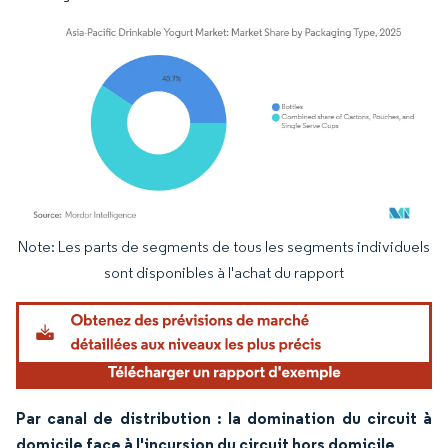
Note: Les parts de segments de tous les segments individuels
Image © Mordor Intelligence. La réutilisation nécessite une attribution sous CC BY 4.
sont disponibles à l'achat du rapport
Par canal de distribution : la domination du circuit à
domicile face à l'incursion du circuit hors domicile