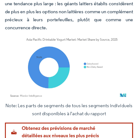
une tendance plus large : les géants laitiers établis considèrent
de plus en plus les options non laitières comme un complément
précieux à leurs portefeuilles, plutôt que comme une
concurrence directe.
Note: Les parts de segments de tous les segments individuels
Image © Mordor Intelligence. La réutilisation nécessite une attribution sous CC BY 4.
sont disponibles à l'achat du rapport