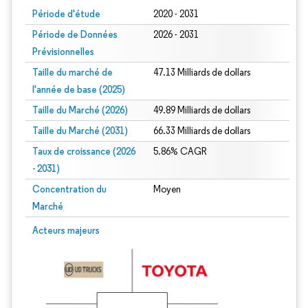
Période d'étude
2020 - 2031
Période de Données
2026 - 2031
Prévisionnelles
Taille du marché de
47.13 Milliards de dollars
l'année de base (2025)
Taille du Marché (2026)
49.89 Milliards de dollars
Taille du Marché (2031)
66.33 Milliards de dollars
Taux de croissance (2026
5.86% CAGR
- 2031)
Concentration du
Moyen
Marché
Image © Mordor Intelligence. La réutilisation nécessite une attribution sous CC 
Acteurs majeurs