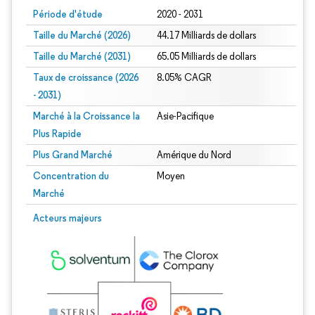
Période d'étude
2020 - 2031
Taille du Marché (2026)
44.17 Milliards de dollars
Taille du Marché (2031)
65.05 Milliards de dollars
Taux de croissance (2026
8.05% CAGR
- 2031)
Marché à la Croissance la
Asie-Pacifique
Plus Rapide
Plus Grand Marché
Amérique du Nord
Concentration du
Moyen
Marché
Image © Mordor Intelligence. La réutilisation nécessite une attribution sous CC 
Acteurs majeurs