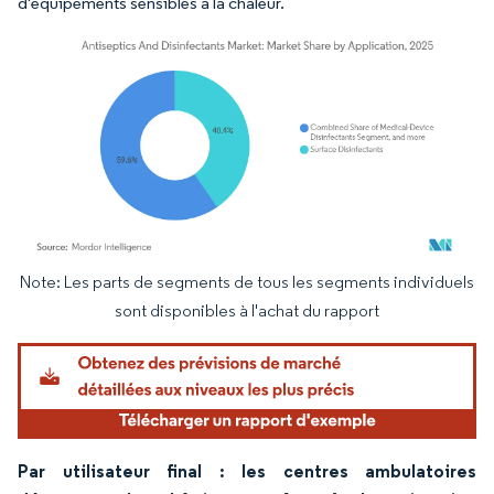
d'équipements sensibles à la chaleur.
Note: Les parts de segments de tous les segments individuels
Image © Mordor Intelligence. La réutilisation nécessite une attribution sous CC BY 4.
sont disponibles à l'achat du rapport
Par utilisateur final : les centres ambulatoires