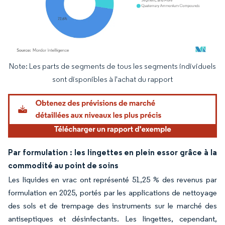
Note: Les parts de segments de tous les segments individuels
Image © Mordor Intelligence. La réutilisation nécessite une attribution sous CC BY 4.
sont disponibles à l'achat du rapport
Par formulation : les lingettes en plein essor grâce à la
commodité au point de soins
Les liquides en vrac ont représenté 51,25 % des revenus par
formulation en 2025, portés par les applications de nettoyage
des sols et de trempage des instruments sur le marché des
antiseptiques et désinfectants. Les lingettes, cependant,