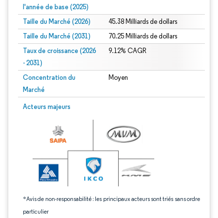
l'année de base (2025)
Taille du Marché (2026)
45.38 Milliards de dollars
Taille du Marché (2031)
70.25 Milliards de dollars
Taux de croissance (2026
9.12% CAGR
- 2031)
Concentration du
Moyen
Marché
Image © Mordor Intelligence. La réutilisation nécessite une attribution sous CC 
Acteurs majeurs
*Avis de non-responsabilité : les principaux acteurs sont triés sans ordre
particulier