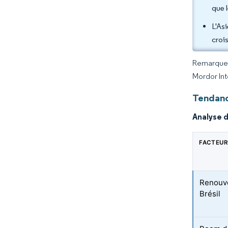
que 
L'As
croi
Remarque :
Mordor Int
Tendanc
Analyse d
FACTEUR
Renouve
Brésil