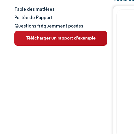
Table des matières
Taille et part de marché
Portée du Rapport
Questions fréquemment posées
Analyse du marché
Tendances et perspectives
Analyse des segments
Analyse géographique
Paysage concurrentiel
Acteurs majeurs
Évolutions de l'industrie