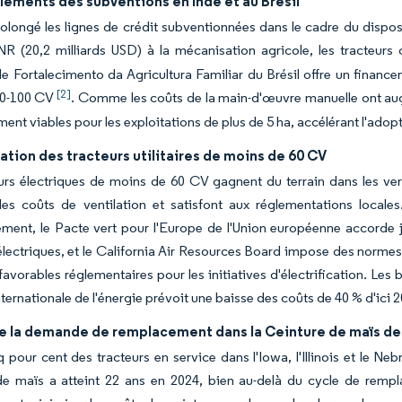
lements des subventions en Inde et au Brésil
rolongé les lignes de crédit subventionnées dans le cadre du disposi
INR (20,2 milliards USD) à la mécanisation agricole, les tracteu
e Fortalecimento da Agricultura Familiar du Brésil offre un financem
[2]
40-100 CV
. Comme les coûts de la main-d'œuvre manuelle ont aug
ment viables pour les exploitations de plus de 5 ha, accélérant l'adop
cation des tracteurs utilitaires de moins de 60 CV
urs électriques de moins de 60 CV gagnent du terrain dans les ver
 les coûts de ventilation et satisfont aux réglementations local
ment, le Pacte vert pour l'Europe de l'Union européenne accorde 
électriques, et le California Air Resources Board impose des normes z
favorables réglementaires pour les initiatives d'électrification. Le
nternationale de l'énergie prévoit une baisse des coûts de 40 % d'ici 
e la demande de remplacement dans la Ceinture de maïs de
q pour cent des tracteurs en service dans l'Iowa, l'Illinois et le N
de maïs a atteint 22 ans en 2024, bien au-delà du cycle de rempl