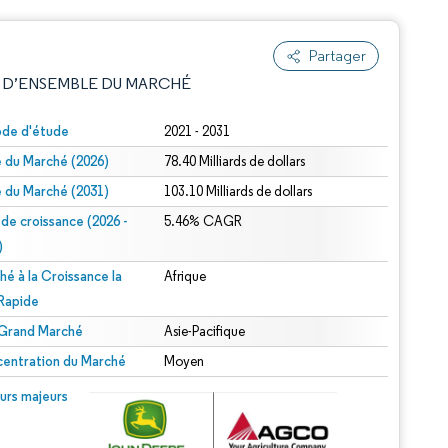
Partager
 D’ENSEMBLE DU MARCHÉ
ode d'étude
2021 - 2031
le du Marché (2026)
78.40 Milliards de dollars
le du Marché (2031)
103.10 Milliards de dollars
 de croissance (2026 -
5.46% CAGR
)
hé à la Croissance la
Afrique
e attribution sous CC BY 4.0.
 Rapide
 Grand Marché
Asie-Pacifique
entration du Marché
Moyen
© Mordor Intelligence. La réutilisation nécessite une attribution sous CC BY 4.0.
urs majeurs