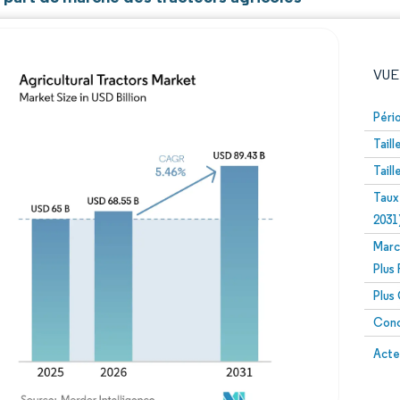
VUE
Péri
Tail
Tail
Taux
2031
Marc
Image © Mordor Intelligence. La réutilisation nécessite un
Plus
Plus
Conc
Image 
Acte