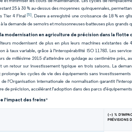
e et minimiser les coûts de maintenance. Les cycles de remplacement
 restant 25 à 30 % au-dessus des moyennes quinquennales, permettan
[5]
s Tier 4 Final
. Deere a enregistré une croissance de 18 % en glis
à la demande de semoirs et moissonneuses-batteuses plus grands qui
a modernisation en agriculture de précision dans la flotte
ulteurs modernisent de plus en plus leurs machines existantes d
ion à taux variable, grâce à l'interopérabilité ISO 11783. Les se
urs de millésime 2015 d'atteindre un guidage au centimètre près, av
t un retour sur investissement typique en trois saisons. La dema
et prolonge les cycles de vie des équipements sans investissements 
de l'Organisation internationale de normalisation garantit l'interopé
ure de précision, accélérant l'adoption dans des parcs d'équipements 
e l'impact des freins
*
(~) % D'IMPA
PRÉVISIONS 