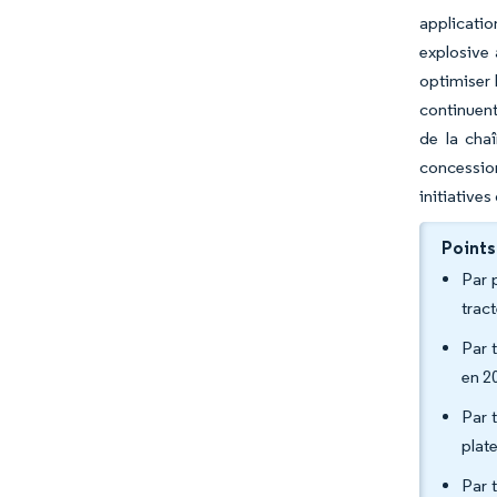
applicatio
explosive 
optimiser 
continuent
de la cha
concession
initiative
Points
Par 
trac
Par 
en 2
Par 
plat
Par 