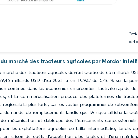
*Avis
partic
 du marché des tracteurs agricoles par Mordor Intel
du marché des tracteurs agricoles devrait croître de 65 milliards 
 89,43 milliards USD d'ici 2031, à un TCAC de 5,46 % sur la péri
on continue dans les économies émergentes, l'activité rapide de 
es, et la commercialisation précoce des plateformes de tracteur
régionale la plus forte, car les vastes programmes de subvention
 la demande de remplacement, tandis que l'Afrique affiche la cro
de mécanisation et débloque des financements concessionnels.
our les exploitations agricoles de taille intermédiaire, tandis q
en raison de coûts d'acquisition plus faibles et d'une maintenan