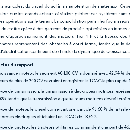
ns agricoles, du travail du sol à la manutention de matériaux. Ce
alors que les grands acteurs céréaliers pilotent des systèmes sans
les opérations sur le terrain. La consolidation parmi les fournisse
 de croître grâce à des gammes de produits optimisées en termes de 
îne d'approvisionnement des moteurs Tier 4 F et la hausse des ta
naires représentent des obstacles à court terme, tandis que la d
s d'électrification continuent de stimuler la dynamique de croissance 
 clés du rapport
puissance moteur, le segment 40-100 CV a dominé avec 42,94 % de l
teurs de plus de 200 CV devraient enregistrer le TCAC le plus rapide 
type de transmission, la transmission à deux roues motrices représent
025, tandis que la transmission à quatre roues motrices devrait croît
type de moteur, le diesel conservait une part de 91,60 % de la taille
eformes électriques affichaient un TCAC de 18,62 %.
type de tracteur, les tracteurs utilitaires commandent une part de 46,