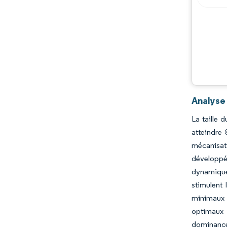
Analyse
La taille 
atteindre
mécanisati
développé
dynamique 
stimulent
minimaux 
optimaux p
dominance 