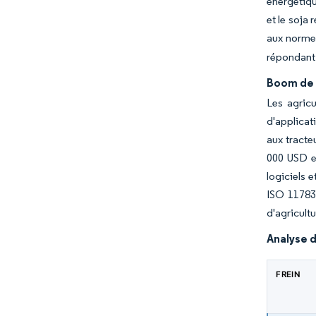
énergétiqu
et le soja
aux norme
répondant 
Boom de l
Les agric
d'applicat
aux tracte
000 USD e
logiciels 
ISO 11783 
d'agricult
Analyse d
FREIN