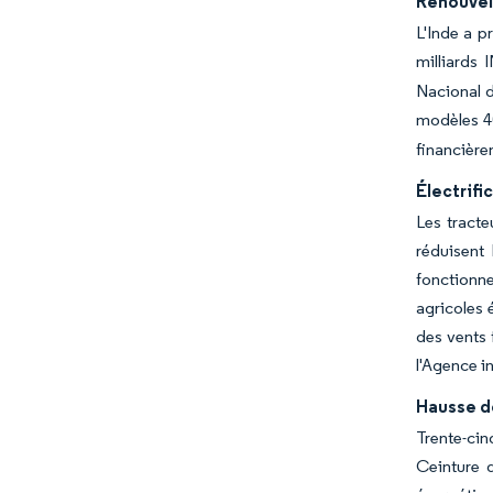
Renouvel
L'Inde a p
milliards 
Nacional d
modèles 
financière
Électrifi
Les tracte
réduisent
fonctionne
agricoles 
des vents 
l'Agence i
Hausse d
Trente-cin
Ceinture 