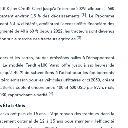
tif Kisan Credit Card jusqu'à l'exercice 2029, allouant 1 680
[1]
rs captant environ 15 % des décaissements
. Le Programa
ent à 3 % d'intérêt, améliorant l'accessibilité financière des
menté de 40 à 60 % depuis 2022, les tracteurs sont devenus
[3]
tion sur le marché des tracteurs agricoles
.
gers et les serres, où des émissions nulles à l'échappement
es. Le modèle Fendt e100 Vario offre jusqu'à six heures de
jusqu'à 40 % de subventions à l'achat pour les équipements
éro émission pour les véhicules utilitaires d'ici 2030, créant
s batteries coûtent encore entre 400 et 600 USD par kWh, mais
[4]
2030, rapprochant la parité
.
s États-Unis
ebraska ont plus de 15 ans. L'âge moyen des tracteurs dans la
acement optimal de 12 à 15 ans pour maintenir l'efficacité