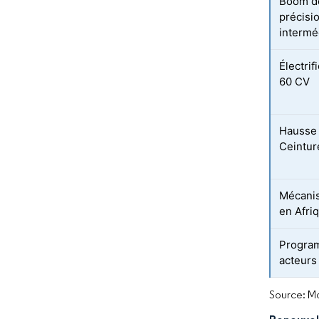
Boom de
précisio
intermé
Électrif
60 CV
Hausse 
Ceintur
Mécanis
en Afri
Program
acteurs
Source: Mo