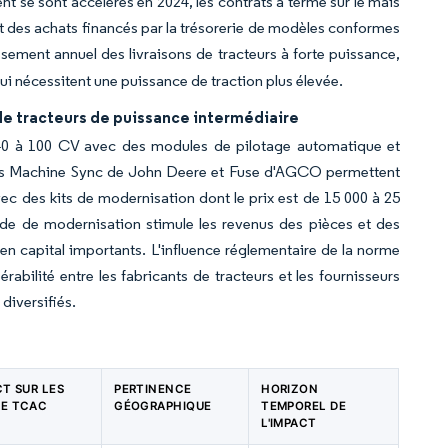
 se sont accélérés en 2024, les contrats à terme sur le maïs
t des achats financés par la trésorerie de modèles conformes
sement annuel des livraisons de tracteurs à forte puissance,
 nécessitent une puissance de traction plus élevée.
 de tracteurs de puissance intermédiaire
e 40 à 100 CV avec des modules de pilotage automatique et
rvices Machine Sync de John Deere et Fuse d'AGCO permettent
ec des kits de modernisation dont le prix est de 15 000 à 25
nde de modernisation stimule les revenus des pièces et des
en capital importants. L'influence réglementaire de la norme
rabilité entre les fabricants de tracteurs et les fournisseurs
diversifiés.
CT SUR LES
PERTINENCE
HORIZON
DE TCAC
GÉOGRAPHIQUE
TEMPOREL DE
L'IMPACT