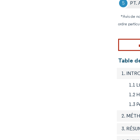
PT. 
*Avis de no
ordre particu
Table de
1. INT
1.1 L
1.2 H
1.3 P
2. MÉT
3. RÉSU