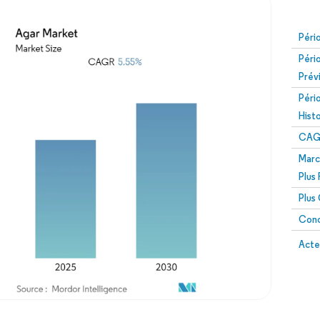
Péri
Péri
Prév
Péri
Hist
CAG
Marc
Plus
Plus
Conc
Acte
Image © Mordor Intelligence. La réutilisation nécessite une attribution sous CC BY 4.0