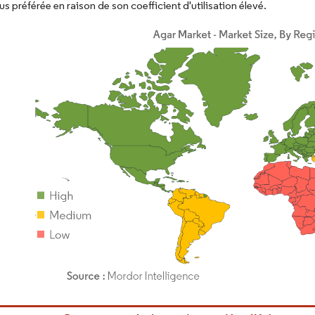
us préférée en raison de son coefficient d'utilisation élevé.
or Intelligence. La réutilisation nécessite une attribution sous CC BY 4.0.