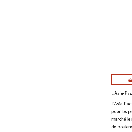
Image © Mord
L'Asie-Pa
L'Asie-Pac
pour les p
marché le 
de boulang