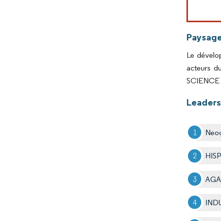
Paysage
Le dévelop
acteurs d
SCIENCE C
Leaders
Neog
HIS
AGA
IND